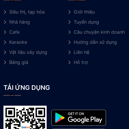
Siêu thị, tạp hóa
Giới thiệu
Nhà hàng
Tuyển dụng
Cafe
Câu chuyện kinh doanh
Karaoke
Hướng dẫn sử dụng
Vật liệu xây dựng
Liên hệ
Bảng giá
Hỗ trợ
TẢI ỨNG DỤNG