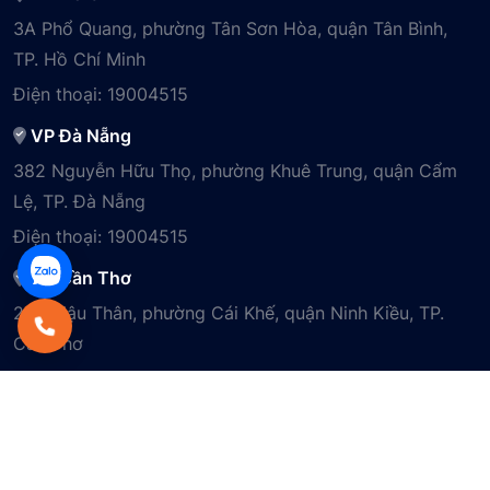
3A Phổ Quang, phường Tân Sơn Hòa, quận Tân Bình,
TP. Hồ Chí Minh
Điện thoại:
19004515
VP Đà Nẵng
382 Nguyễn Hữu Thọ, phường Khuê Trung, quận Cẩm
Lệ, TP. Đà Nẵng
Điện thoại:
19004515
VP Cần Thơ
29B Mậu Thân, phường Cái Khế, quận Ninh Kiều, TP.
Cần Thơ
Điện thoại:
19004515
© 2026
POS365
. All rights reserved.
Điều Khoản Sử Dụng