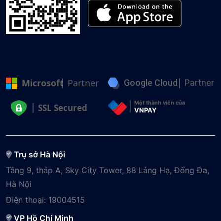
Microsoft
Partner
Google Cloud
Partner
Một thành viên của
SSL Secured
VNPAY
Trụ sở Hà Nội
Tầng 9, tháp A, Sky City Tower, 88 Láng Hạ, Đống Đa,
Hà Nội
Điện thoại:
19004515
VP Hồ Chí Minh