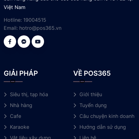
Việt Nam
Hotline:
19004515
Email:
hotro@pos365.vn
GIẢI PHÁP
VỀ POS365
Siêu thị, tạp hóa
Giới thiệu
Nhà hàng
Tuyển dụng
Cafe
Câu chuyện kinh doanh
Karaoke
Hướng dẫn sử dụng
Vật liệu xây dựng
Liên hệ