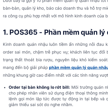
Dưới đây là gợi ý 10 phần mềm quản lý quán nhậu tốt 
bàn‑bàn, quản lý kho, báo cáo doanh thu và hỗ trợ m
ra công cụ phù hợp nhất với mô hình kinh doanh của b
1. POS365 - Phần mềm quản lý 
Kinh doanh quán nhậu luôn tiềm ẩn những nỗi đau 
order sai món, chậm trễ phục vụ; khách liên tục đổi 
trạng thất thoát bia rượu, nguyên liệu khó kiểm soá
mang đến bộ giải pháp
phần mềm quản lý quán nhậ
những khung giờ cao điểm nhất với các tính năng vượt 
Order tại bàn không lo rớt bill:
Môi trường quán nh
cho phép nhân viên sử dụng điện thoại thông minh 
lệnh gọi món lập tức được tự động in tại bếp và q
giảm thiểu sai sót do nghe nhầm.