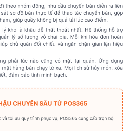
i theo nhóm đông, nhu cầu chuyển bàn diễn ra liên
sát sơ đồ bàn thực tế để thao tác chuyển bàn, gộp
 chạm, giúp quầy không bị quá tải lúc cao điểm.
lý kho là khâu dễ thất thoát nhất. Hệ thống hỗ trợ
 quản lý số lượng vỏ chai bia. Mỗi khi hóa đơn hoàn
giúp chủ quán đối chiếu và ngăn chặn gian lận hiệu
g phải lúc nào cũng có mặt tại quán. Ứng dụng
 mặt hàng bán chạy từ xa. Mọi lịch sử hủy món, xóa
tiết, đảm bảo tính minh bạch.
NHẬU CHUYÊN SÂU TỪ POS365
át và tối ưu quy trình phục vụ, POS365 cung cấp trọn bộ