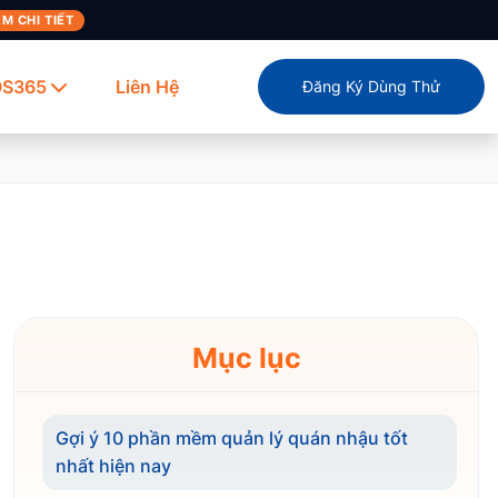
M CHI TIẾT
OS365
Liên Hệ
Đăng Ký Dùng Thử
Mục lục
Gợi ý 10 phần mềm quản lý quán nhậu tốt
nhất hiện nay