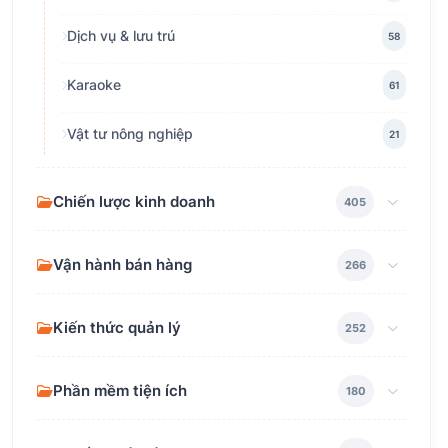
Dịch vụ & lưu trú
58
Karaoke
61
Vật tư nông nghiệp
21
Chiến lược kinh doanh
405
Vận hành bán hàng
266
Kiến thức quản lý
252
Phần mềm tiện ích
180