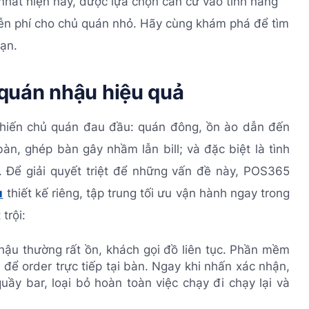
nhất hiện nay, được lựa chọn căn cứ vào tính năng
iễn phí cho chủ quán nhỏ. Hãy cùng khám phá để tìm
ạn.
quán nhậu hiệu quả
khiến chủ quán đau đầu: quán đông, ồn ào dẫn đến
bàn, ghép bàn gây nhầm lẫn bill; và đặc biệt là tình
t. Để giải quyết triệt để những vấn đề này, POS365
u
thiết kế riêng, tập trung tối ưu vận hành ngay trong
trội:
ậu thường rất ồn, khách gọi đồ liên tục. Phần mềm
để order trực tiếp tại bàn. Ngay khi nhấn xác nhận,
uầy bar, loại bỏ hoàn toàn việc chạy đi chạy lại và