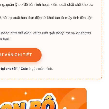
g, quản lý sơ đồ bàn linh hoạt, kiểm soát chặt chẽ kho bia
, hỗ trợ xuất hóa đơn điện tử khởi tạo từ máy tính tiền tiện
phân tích mô hình và tư vấn giải pháp tối ưu nhất cho
a bạn!
Ư VẤN CHI TIẾT
 lại cho tôi"
/
Zalo
ở góc màn hình.