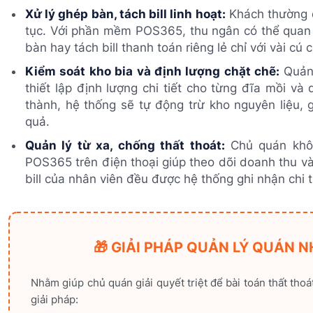
Xử lý ghép bàn, tách bill linh hoạt:
Khách thường đ
tục. Với phần mềm POS365, thu ngân có thể quan 
bàn hay tách bill thanh toán riêng lẻ chỉ với vài cú
Kiểm soát kho bia và định lượng chặt chẽ:
Quản 
thiết lập định lượng chi tiết cho từng đĩa mồi và
thành, hệ thống sẽ tự động trừ kho nguyên liệu, 
quả.
Quản lý từ xa, chống thất thoát:
Chủ quán khôn
POS365 trên điện thoại giúp theo dõi doanh thu và
bill của nhân viên đều được hệ thống ghi nhận chi 
🎁 GIẢI PHÁP QUẢN LÝ QUÁN 
Nhằm giúp chủ quán giải quyết triệt để bài toán thất tho
giải pháp: