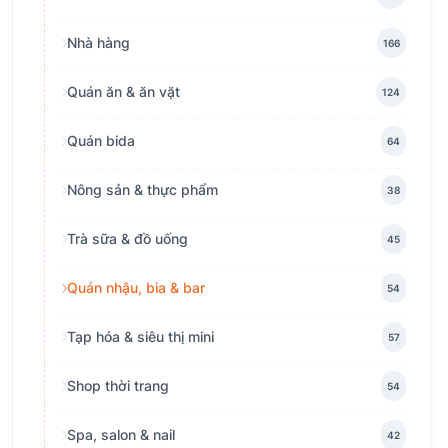
Nhà hàng
166
Quán ăn & ăn vặt
124
Quán bida
64
Nông sản & thực phẩm
38
Trà sữa & đồ uống
45
Quán nhậu, bia & bar
54
Tạp hóa & siêu thị mini
57
Shop thời trang
54
Spa, salon & nail
42