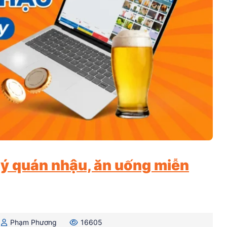
ý quán nhậu, ăn uống miễn
Phạm Phương
16605