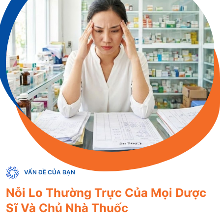
VẤN ĐỀ CỦA BẠN
Nỗi Lo Thường Trực Của Mọi Dược
Sĩ Và Chủ Nhà Thuốc