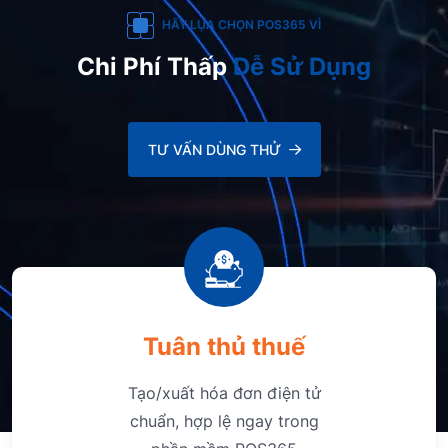
HÃY LỰA CHỌN POS365 VÌ
Chi Phí Thấp
Dễ Sử Dụng
TƯ VẤN DÙNG THỬ
Tuân thủ thuế
Tạo/xuất hóa đơn điện tử
chuẩn, hợp lệ ngay trong