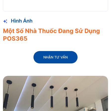
Hình Ảnh
Một Số Nhà Thuốc Đang Sử Dụng
POS365
NHẬN TƯ VẤN