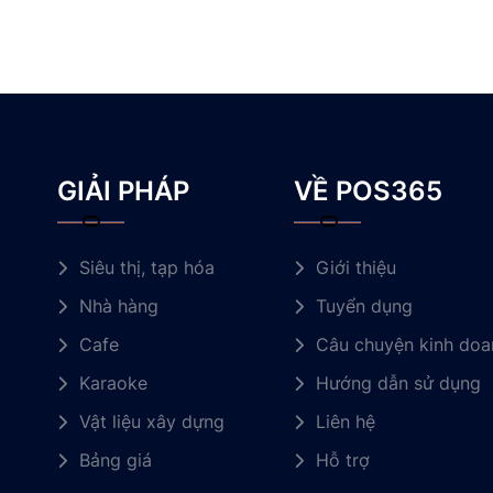
GIẢI PHÁP
VỀ POS365
Siêu thị, tạp hóa
Giới thiệu
Nhà hàng
Tuyển dụng
Cafe
Câu chuyện kinh doa
Karaoke
Hướng dẫn sử dụng
Vật liệu xây dựng
Liên hệ
Bảng giá
Hỗ trợ