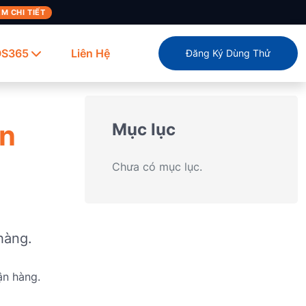
M CHI TIẾT
OS365
Liên Hệ
Đăng Ký Dùng Thử
ận
Mục lục
Chưa có mục lục.
hàng.
ận hàng.