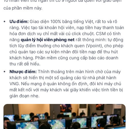
10 nhân viên thu ngân thì có 9 người đã quen với giao diện
của phần mềm này.
Ưu điểm:
Giao diện 100% bằng tiếng Việt, rất to và rõ
ràng. Việc tạo tài khoản hội viên, nạp tiền hay thanh toán
hóa đơn dịch vụ chỉ mất vài cú click chuột. CSM có tính
năng
quản lý hội viên phòng net
rất thông minh: tự động
tích lũy điểm thưởng cho khách quen (Vpoint), cho phép
chủ quán tạo các sự kiện nhân đôi tiền nạp để thu hút
khách hàng. Phần mềm cũng cung cấp báo cáo doanh
thu rất dễ hiểu.
Nhược điểm:
Thỉnh thoảng trên màn hình chờ của máy
khách sẽ hiển thị một số quảng cáo từ nhà phát hành
VNG. Nếu mạng ở quán không ổn định, đôi khi máy chủ
mất kết nối với máy khách vài giây khiến việc tính tiền bị
gián đoạn nhẹ.