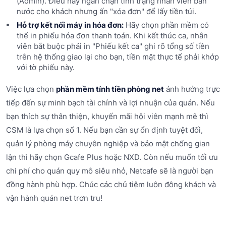
(Admin). Điều này ngăn chặn tình trạng nhân viên bán
nước cho khách nhưng ấn "xóa đơn" để lấy tiền túi.
Hỗ trợ kết nối máy in hóa đơn:
Hãy chọn phần mềm có
thể in phiếu hóa đơn thanh toán. Khi kết thúc ca, nhân
viên bắt buộc phải in "Phiếu kết ca" ghi rõ tổng số tiền
trên hệ thống giao lại cho bạn, tiền mặt thực tế phải khớp
với tờ phiếu này.
Việc lựa chọn
phần mềm tính tiền phòng net
ảnh hưởng trực
tiếp đến sự minh bạch tài chính và lợi nhuận của quán. Nếu
bạn thích sự thân thiện, khuyến mãi hội viên mạnh mẽ thì
CSM là lựa chọn số 1. Nếu bạn cần sự ổn định tuyệt đối,
quản lý phòng máy chuyên nghiệp và bảo mật chống gian
lận thì hãy chọn Gcafe Plus hoặc NXD. Còn nếu muốn tối ưu
chi phí cho quán quy mô siêu nhỏ, Netcafe sẽ là người bạn
đồng hành phù hợp. Chúc các chủ tiệm luôn đông khách và
vận hành quán net trơn tru!