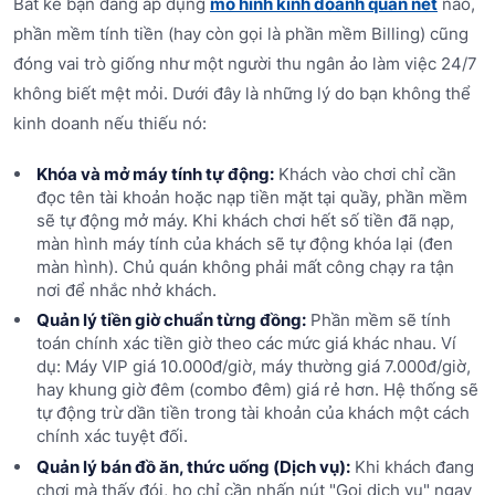
Bất kể bạn đang áp dụng
mô hình kinh doanh quán net
nào,
phần mềm tính tiền (hay còn gọi là phần mềm Billing) cũng
đóng vai trò giống như một người thu ngân ảo làm việc 24/7
không biết mệt mỏi. Dưới đây là những lý do bạn không thể
kinh doanh nếu thiếu nó:
Khóa và mở máy tính tự động:
Khách vào chơi chỉ cần
đọc tên tài khoản hoặc nạp tiền mặt tại quầy, phần mềm
sẽ tự động mở máy. Khi khách chơi hết số tiền đã nạp,
màn hình máy tính của khách sẽ tự động khóa lại (đen
màn hình). Chủ quán không phải mất công chạy ra tận
nơi để nhắc nhở khách.
Quản lý tiền giờ chuẩn từng đồng:
Phần mềm sẽ tính
toán chính xác tiền giờ theo các mức giá khác nhau. Ví
dụ: Máy VIP giá 10.000đ/giờ, máy thường giá 7.000đ/giờ,
hay khung giờ đêm (combo đêm) giá rẻ hơn. Hệ thống sẽ
tự động trừ dần tiền trong tài khoản của khách một cách
chính xác tuyệt đối.
Quản lý bán đồ ăn, thức uống (Dịch vụ):
Khi khách đang
chơi mà thấy đói, họ chỉ cần nhấn nút "Gọi dịch vụ" ngay