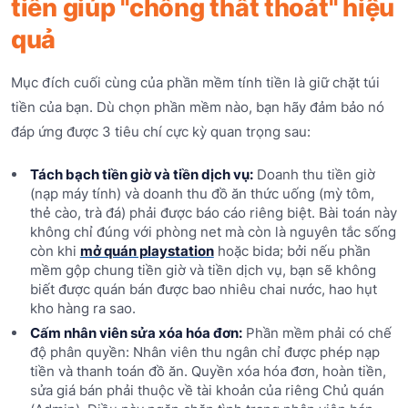
tiền giúp "chống thất thoát" hiệu
quả
Mục đích cuối cùng của phần mềm tính tiền là giữ chặt túi
tiền của bạn. Dù chọn phần mềm nào, bạn hãy đảm bảo nó
đáp ứng được 3 tiêu chí cực kỳ quan trọng sau:
Tách bạch tiền giờ và tiền dịch vụ:
Doanh thu tiền giờ
(nạp máy tính) và doanh thu đồ ăn thức uống (mỳ tôm,
thẻ cào, trà đá) phải được báo cáo riêng biệt. Bài toán này
không chỉ đúng với phòng net mà còn là nguyên tắc sống
còn khi
mở quán playstation
hoặc bida; bởi nếu phần
mềm gộp chung tiền giờ và tiền dịch vụ, bạn sẽ không
biết được quán bán được bao nhiêu chai nước, hao hụt
kho hàng ra sao.
Cấm nhân viên sửa xóa hóa đơn:
Phần mềm phải có chế
độ phân quyền: Nhân viên thu ngân chỉ được phép nạp
tiền và thanh toán đồ ăn. Quyền xóa hóa đơn, hoàn tiền,
sửa giá bán phải thuộc về tài khoản của riêng Chủ quán