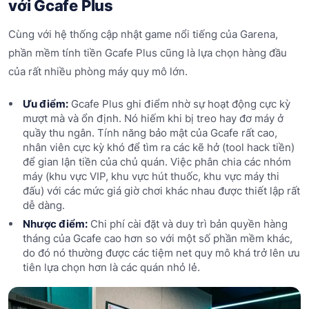
với Gcafe Plus
Cùng với hệ thống cập nhật game nổi tiếng của Garena,
phần mềm tính tiền Gcafe Plus cũng là lựa chọn hàng đầu
của rất nhiều phòng máy quy mô lớn.
Ưu điểm:
Gcafe Plus ghi điểm nhờ sự hoạt động cực kỳ
mượt mà và ổn định. Nó hiếm khi bị treo hay đơ máy ở
quầy thu ngân. Tính năng bảo mật của Gcafe rất cao,
nhân viên cực kỳ khó để tìm ra các kẽ hở (tool hack tiền)
để gian lận tiền của chủ quán. Việc phân chia các nhóm
máy (khu vực VIP, khu vực hút thuốc, khu vực máy thi
đấu) với các mức giá giờ chơi khác nhau được thiết lập rất
dễ dàng.
Nhược điểm:
Chi phí cài đặt và duy trì bản quyền hàng
tháng của Gcafe cao hơn so với một số phần mềm khác,
do đó nó thường được các tiệm net quy mô khá trở lên ưu
tiên lựa chọn hơn là các quán nhỏ lẻ.