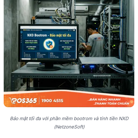
Bảo mật tối đa với phần mềm bootrom và tính tiền NXD
(NetzoneSoft)