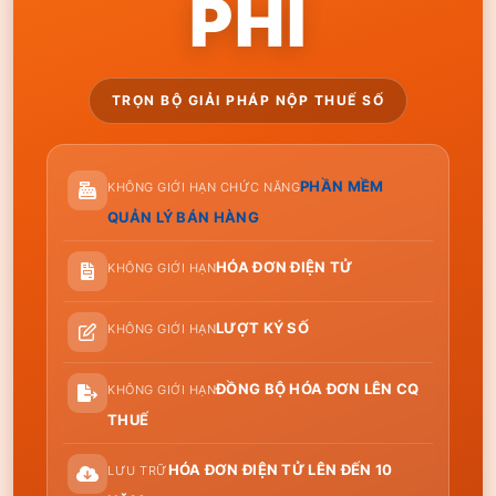
PHÍ
TRỌN BỘ GIẢI PHÁP NỘP THUẾ SỐ
PHẦN MỀM
KHÔNG GIỚI HẠN CHỨC NĂNG
QUẢN LÝ BÁN HÀNG
HÓA ĐƠN ĐIỆN TỬ
KHÔNG GIỚI HẠN
LƯỢT KÝ SỐ
KHÔNG GIỚI HẠN
ĐỒNG BỘ HÓA ĐƠN LÊN CQ
KHÔNG GIỚI HẠN
THUẾ
HÓA ĐƠN ĐIỆN TỬ LÊN ĐẾN 10
LƯU TRỮ