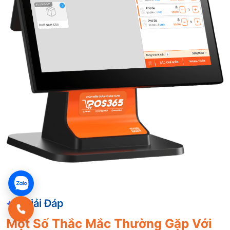
Giải Đáp
Một Số Thắc Mắc Thường Gặp Với