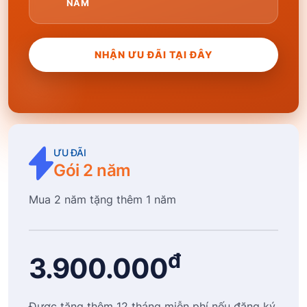
NĂM
NHẬN ƯU ĐÃI TẠI ĐÂY
ƯU ĐÃI
Gói 2 năm
Mua 2 năm tặng thêm 1 năm
đ
3.900.000
Được tặng thêm 12 tháng miễn phí nếu đăng ký