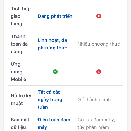
Tích hợp
giao
Đang phát triển
hàng
Thanh
Linh hoạt, đa
toán đa
Nhiều phương thức
phương thức
dạng
Ứng
dụng
Mobile
Tất cả các
Hỗ trợ kỹ
ngày trong
Giờ hành chính
thuật
tuần
Bảo mật
Điện toán đám
Có lưu đám mây,
dữ liệu
mây
tùy phần mềm