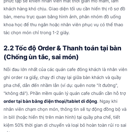
phức tạp sẽ khiến nhân viên mất thời gian mò mẫm, làm
khách hàng khó chịu. Giao diện tối ưu cần hiển thị rõ sơ đồ
bàn, menu trực quan bằng hình ảnh, phân nhóm đồ uống
khoa học để thu ngân hoặc nhân viên phục vụ có thể thao
tác chọn món chỉ trong 1-2 giây.
2.2 Tốc độ Order & Thanh toán tại bàn
(Chống ùn tắc, sai món)
Nỗi đau lớn nhất của các quán cafe đông khách là nhân viên
ghi order ra giấy, chạy đi chạy lại giữa bàn khách và quầy
pha chế, dẫn đến nhầm lẫn (ví dụ: quên note "ít đường",
"không đá"). Phần mềm quản lý quán cafe chuẩn cần hỗ trợ
order tại bàn bằng điện thoại/tablet di động
. Ngay khi
nhân viên chạm chọn món, thông tin sẽ tự động đồng bộ và
in bill (hoặc hiển thị trên màn hình) tại quầy pha chế, tiết
kiệm 50% thời gian di chuyển và loại bỏ hoàn toàn rủi ro sai