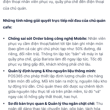
điện thoại nhân viên phục vụ, quầy pha chế đến điện thoại
của chủ quán.
Những tính năng giải quyết trực tiếp nỗi đau của chủ quán
cafe:
Chống sai sót Order bằng công nghệ Mobile:
Nhân viên
phục vụ cầm điện thoại/tablet tới tận bàn ghi nhận món
(bao gồm cả các ghi chú phức tạp như: 50% đường, đá
riêng, đổi nền trà). Thông tin lập tức "bắn" về máy in tại
quầy pha chế, giúp Barista làm đồ ngay lập tức. Tốc độ
phục vụ tăng gấp đôi, khách không phải chờ lâu.
Quản lý định lượng & Kho nguyên liệu thông minh:
POS365 cho phép thiết lập định lượng chuẩn cho hàng
trăm món đồ uống. Mỗi khi bán ra một ly, nguyên liệu kho
tự động trừ dần. Chủ quán theo dõi được sự chênh lệch
giữa nguyên liệu thực tế và trên phần mềm, từ đó "vá"
ngay các lỗ hổng gây thất thoát, hao hụt.
Sơ đồ bàn trực quan & Quản lý thu ngân chặt chẽ:
Thu
ngân dễ dàng thao tác chuyển bàn, gộp bàn, tách hóa