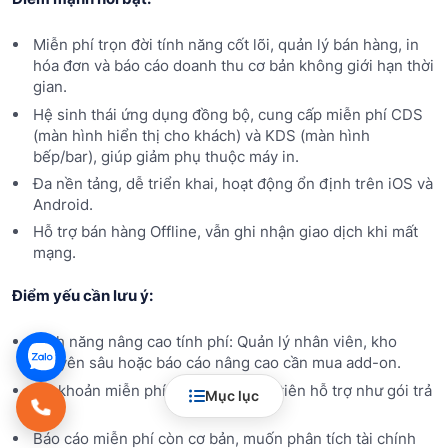
Miễn phí trọn đời tính năng cốt lõi, quản lý bán hàng, in
hóa đơn và báo cáo doanh thu cơ bản không giới hạn thời
gian.
Hệ sinh thái ứng dụng đồng bộ, cung cấp miễn phí CDS
(màn hình hiển thị cho khách) và KDS (màn hình
bếp/bar), giúp giảm phụ thuộc máy in.
Đa nền tảng, dễ triển khai, hoạt động ổn định trên iOS và
Android.
Hỗ trợ bán hàng Offline, vẫn ghi nhận giao dịch khi mất
mạng.
Điểm yếu cần lưu ý:
Tính năng nâng cao tính phí: Quản lý nhân viên, kho
chuyên sâu hoặc báo cáo nâng cao cần mua add-on.
Tài khoản miễn phí không được ưu tiên hỗ trợ như gói trả
Mục lục
phí.
Báo cáo miễn phí còn cơ bản, muốn phân tích tài chính