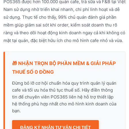
POS365 được hơn 100.000 quán cafe, trà sữa và F&B tại Việt
Nam sử dụng nhờ triển khai nhanh, chi phí linh hoạt và dễ
sử dụng. Thực tế cho thấy, 99% chủ quán đánh giá phần
mềm giúp giảm sai sót khi order, kiểm soát doanh thu rõ
ràng và theo dõi hoạt động kinh doanh ngay cả khi không có
mặt tại quán, đặc biệt hữu ích cho mô hình cafe nhỏ và vừa.
🎁 NHẬN TRỌN BỘ PHẦN MỀM & GIẢI PHÁP
THUẾ SỐ 0 ĐỒNG
Đừng bỏ lỡ cơ hội chuẩn hóa quy trình quản lý quán
cafe và tối ưu hóa thủ tục thuế số. Hãy điền thông
tin để chuyên viên POS365 liên hệ hỗ trợ thiết lập
hệ thống phù hợp nhất cho mô hình kinh doanh của
bạn.
ĐĂNG KÝ NHẬN TƯ VẤN CHI TIẾT