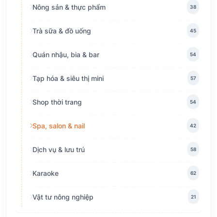
Nông sản & thực phẩm
38
Trà sữa & đồ uống
45
Quán nhậu, bia & bar
54
Tạp hóa & siêu thị mini
57
Shop thời trang
54
Spa, salon & nail
42
Dịch vụ & lưu trú
58
Karaoke
62
Vật tư nông nghiệp
21