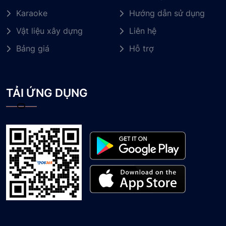
Karaoke
Hướng dẫn sử dụng
Vật liệu xây dựng
Liên hệ
Bảng giá
Hỗ trợ
TẢI ỨNG DỤNG