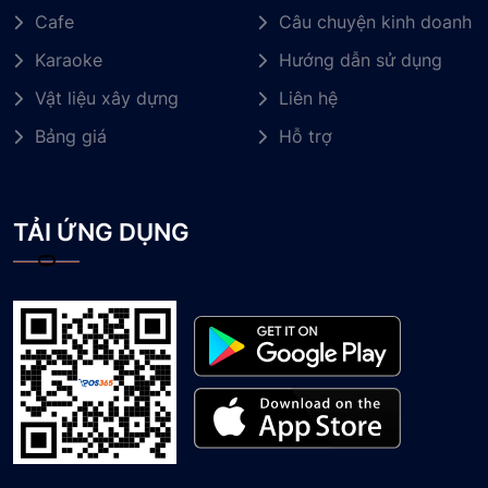
Cafe
Câu chuyện kinh doanh
Karaoke
Hướng dẫn sử dụng
Vật liệu xây dựng
Liên hệ
Bảng giá
Hỗ trợ
TẢI ỨNG DỤNG