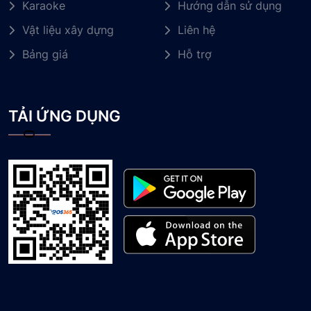
Karaoke
Hướng dẫn sử dụng
Vật liệu xây dựng
Liên hệ
Bảng giá
Hỗ trợ
TẢI ỨNG DỤNG