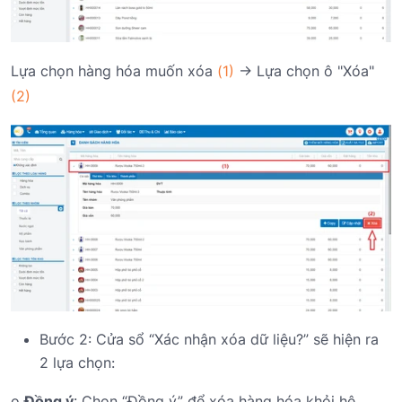
Lựa chọn hàng hóa muốn xóa
(1)
-> Lựa chọn ô "Xóa"
(2)
Bước 2: Cửa sổ “Xác nhận xóa dữ liệu?” sẽ hiện ra
2 lựa chọn:
o
Đồng ý
: Chọn “Đồng ý” để xóa hàng hóa khỏi hệ