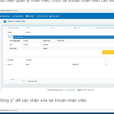
iao diện quản lý nhân viên, chọn tài khoản nhân viên cần xó
Đồng ý” để xác nhận xóa tài khoản nhân viên.