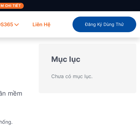
M CHI TIẾT
OS365
Liên Hệ
Đăng Ký Dùng Thử
Mục lục
Chưa có mục lục.
hần mềm
thống.