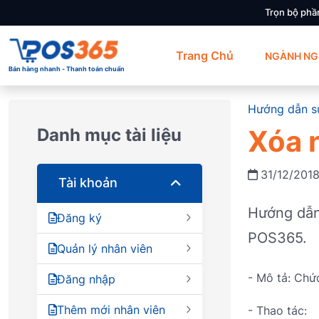
Trọn bộ phầ
Trang Chủ
NGÀNH NG
Bán hàng nhanh - Thanh toán chuẩn
Hướng dẫn s
Xóa 
Danh mục tài liệu
31/12/201
Tài khoản
Hướng dẫn
Đăng ký
POS365.
Quản lý nhân viên
- Mô tả: Chứ
Đăng nhập
Thêm mới nhân viên
- Thao tác: