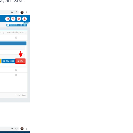
a, ấn “Xóa”.