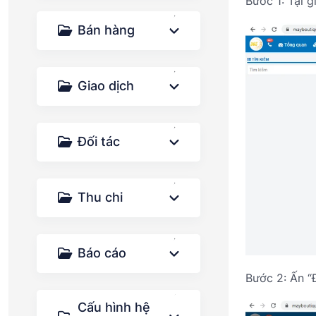
Bước 1: Tại g
Bán hàng
Giao dịch
Đối tác
Thu chi
Báo cáo
Bước 2: Ấn “
Cấu hình hệ