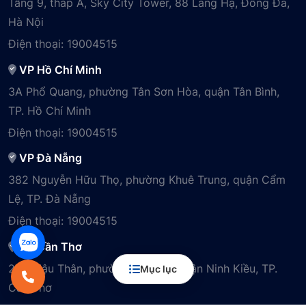
Tầng 9, tháp A, Sky City Tower, 88 Láng Hạ, Đống Đa,
Hà Nội
Điện thoại:
19004515
VP Hồ Chí Minh
3A Phổ Quang, phường Tân Sơn Hòa, quận Tân Bình,
TP. Hồ Chí Minh
Điện thoại:
19004515
VP Đà Nẵng
382 Nguyễn Hữu Thọ, phường Khuê Trung, quận Cẩm
Lệ, TP. Đà Nẵng
Điện thoại:
19004515
VP Cần Thơ
29B Mậu Thân, phường Cái Khế, quận Ninh Kiều, TP.
Mục lục
Cần Thơ