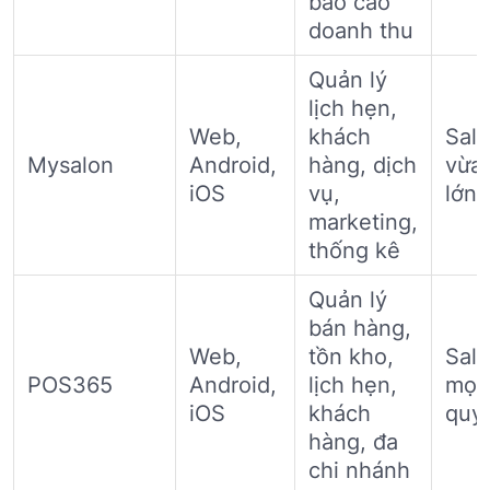
báo cáo
doanh thu
Quản lý
lịch hẹn,
Web,
khách
Sal
Mysalon
Android,
hàng, dịch
vừa
iOS
vụ,
lớn
marketing,
thống kê
Quản lý
bán hàng,
Web,
tồn kho,
Sal
POS365
Android,
lịch hẹn,
mọi
iOS
khách
quy
hàng, đa
chi nhánh