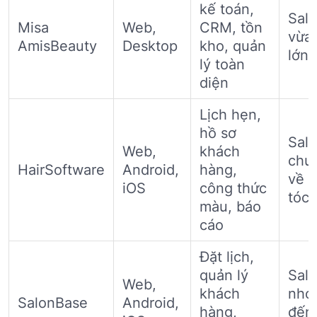
kế toán,
Sal
Misa
Web,
CRM, tồn
vừa
AmisBeauty
Desktop
kho, quản
lớn
lý toàn
diện
Lịch hẹn,
hồ sơ
Sal
Web,
khách
chu
HairSoftware
Android,
hàng,
về 
iOS
công thức
tóc
màu, báo
cáo
Đặt lịch,
quản lý
Sal
Web,
khách
nhỏ
SalonBase
Android,
hàng,
đến