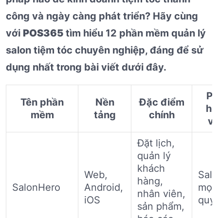
công và ngày càng phát triển? Hãy cùng
với
POS365
tìm hiểu 12 phần mềm quản lý
salon tiệm tóc chuyên nghiệp, đáng để sử
dụng nhất trong bài viết dưới đây.
P
Tên phần
Nền
Đặc điểm
h
mềm
tảng
chính
vớ
Đặt lịch,
quản lý
khách
Web,
Sal
hàng,
SalonHero
Android,
mọi
nhân viên,
iOS
quy
sản phẩm,