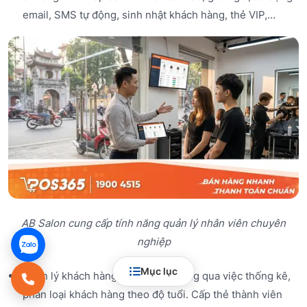
email, SMS tự động, sinh nhật khách hàng, thẻ VIP,…
AB Salon cung cấp tính năng quản lý nhân viên chuyên
nghiệp
Mục lục
Quản lý khách hàng thuận tiện thông qua việc thống kê,
phân loại khách hàng theo độ tuổi. Cấp thẻ thành viên