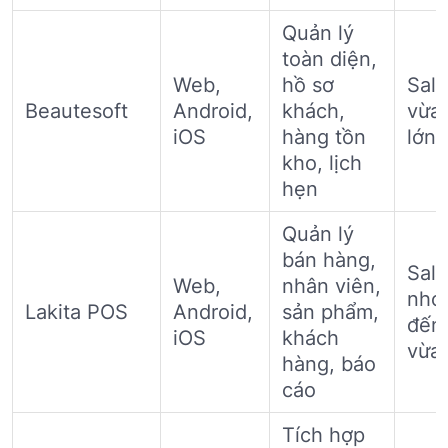
Quản lý
toàn diện,
Web,
hồ sơ
Sal
Beautesoft
Android,
khách,
vừa
iOS
hàng tồn
lớn
kho, lịch
hẹn
Quản lý
bán hàng,
Sal
Web,
nhân viên,
nhỏ
Lakita POS
Android,
sản phẩm,
đến
iOS
khách
vừa
hàng, báo
cáo
Tích hợp