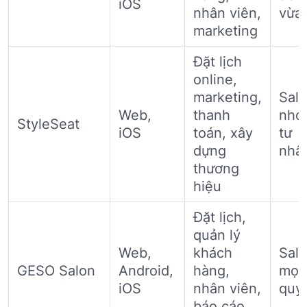
iOS
nhân viên,
vừa
marketing
Đặt lịch
online,
marketing,
Sal
Web,
thanh
nhỏ
StyleSeat
iOS
toán, xây
tư
dựng
nhâ
thương
hiệu
Đặt lịch,
quản lý
Web,
khách
Sal
GESO Salon
Android,
hàng,
mọi
iOS
nhân viên,
quy
báo cáo