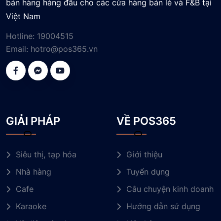
bán hàng hàng đầu cho các cửa hàng bán lẻ và F&B tại
Việt Nam
Hotline:
19004515
Email:
hotro@pos365.vn
GIẢI PHÁP
VỀ POS365
Siêu thị, tạp hóa
Giới thiệu
Nhà hàng
Tuyển dụng
Cafe
Câu chuyện kinh doanh
Karaoke
Hướng dẫn sử dụng