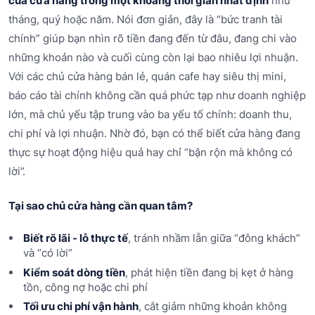
của cửa hàng trong một khoảng thời gian nhất định
như
tháng, quý hoặc năm. Nói đơn giản, đây là “bức tranh tài
chính” giúp bạn nhìn rõ tiền đang đến từ đâu, đang chi vào
những khoản nào và cuối cùng còn lại bao nhiêu lợi nhuận.
Với các chủ cửa hàng bán lẻ, quán cafe hay siêu thị mini,
báo cáo tài chính không cần quá phức tạp như doanh nghiệp
lớn, mà chủ yếu tập trung vào ba yếu tố chính: doanh thu,
chi phí và lợi nhuận. Nhờ đó, bạn có thể biết cửa hàng đang
thực sự hoạt động hiệu quả hay chỉ “bận rộn mà không có
lời”.
Tại sao chủ cửa hàng cần quan tâm?
Biết rõ lãi - lỗ thực tế
, tránh nhầm lẫn giữa “đông khách”
và “có lời”
Kiểm soát dòng tiền
, phát hiện tiền đang bị kẹt ở hàng
tồn, công nợ hoặc chi phí
Tối ưu chi phí vận hành
, cắt giảm những khoản không