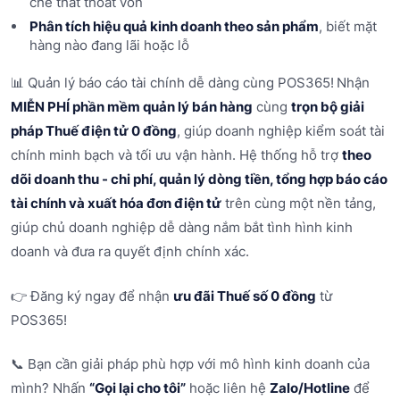
chế thất thoát vốn
Phân tích hiệu quả kinh doanh theo sản phẩm
, biết mặt
hàng nào đang lãi hoặc lỗ
📊 Quản lý báo cáo tài chính dễ dàng cùng POS365!
Nhận
MIỄN PHÍ phần mềm quản lý bán hàng
cùng
trọn bộ giải
pháp Thuế điện tử 0 đồng
, giúp doanh nghiệp kiểm soát tài
chính minh bạch và tối ưu vận hành. Hệ thống hỗ trợ
theo
dõi doanh thu - chi phí, quản lý dòng tiền, tổng hợp báo cáo
tài chính và xuất hóa đơn điện tử
trên cùng một nền tảng,
giúp chủ doanh nghiệp dễ dàng nắm bắt tình hình kinh
doanh và đưa ra quyết định chính xác.
👉 Đăng ký ngay để nhận
ưu đãi Thuế số 0 đồng
từ
POS365!
📞 Bạn cần giải pháp phù hợp với mô hình kinh doanh của
mình? Nhấn
“Gọi lại cho tôi”
hoặc liên hệ
Zalo/Hotline
để