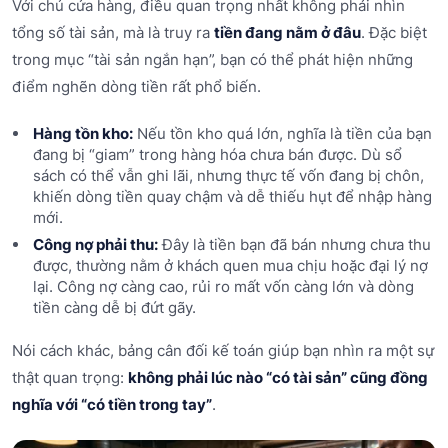
Với chủ cửa hàng, điều quan trọng nhất không phải nhìn
tổng số tài sản, mà là truy ra
tiền đang nằm ở đâu
. Đặc biệt
trong mục “tài sản ngắn hạn”, bạn có thể phát hiện những
điểm nghẽn dòng tiền rất phổ biến.
Hàng tồn kho:
Nếu tồn kho quá lớn, nghĩa là tiền của bạn
đang bị “giam” trong hàng hóa chưa bán được. Dù sổ
sách có thể vẫn ghi lãi, nhưng thực tế vốn đang bị chôn,
khiến dòng tiền quay chậm và dễ thiếu hụt để nhập hàng
mới.
Công nợ phải thu:
Đây là tiền bạn đã bán nhưng chưa thu
được, thường nằm ở khách quen mua chịu hoặc đại lý nợ
lại. Công nợ càng cao, rủi ro mất vốn càng lớn và dòng
tiền càng dễ bị đứt gãy.
Nói cách khác, bảng cân đối kế toán giúp bạn nhìn ra một sự
thật quan trọng:
không phải lúc nào “có tài sản” cũng đồng
nghĩa với “có tiền trong tay”
.