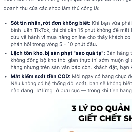
doanh thu của các shop làm thủ công là:
Sót tin nhắn, rớt đơn không biết:
Khi bạn vừa phải
bình luận TikTok, thì chỉ cần 15 phút không để mắ
cứu về hành vi mua hàng online cho thấy khách có
phản hồi trong vòng 5 - 10 phút đầu.
Lệch tồn kho, bị sàn phạt "sao quả tạ":
Bán hàng t
không đồng bộ kho thời gian thực thì sớm muộn gì 
hàng nhưng trên sàn vẫn báo còn, khách đặt, bạn kh
Mất kiểm soát tiền COD:
Mỗi ngày có hàng chục đơ
Nếu không có hệ thống đối soát, bạn sẽ không biế
nào đang "lơ lửng" ở bưu cục — trong khi tiền hàn