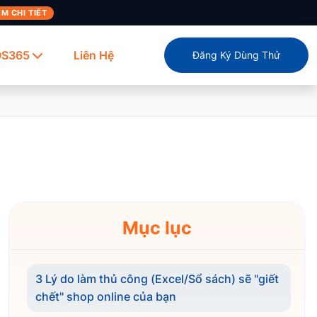
M CHI TIẾT
OS365
Liên Hệ
Đăng Ký Dùng Thử
Mục lục
3 Lý do làm thủ công (Excel/Sổ sách) sẽ "giết
chết" shop online của bạn