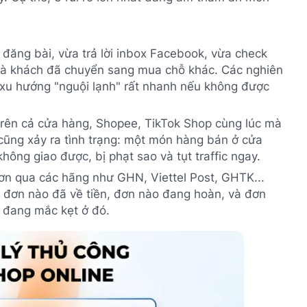
 đăng bài, vừa trả lời inbox Facebook, vừa check
t là khách đã chuyển sang mua chỗ khác. Các nghiên
 xu hướng "nguội lạnh" rất nhanh nếu không được
rên cả cửa hàng, Shopee, TikTok Shop cùng lúc mà
cũng xảy ra tình trạng: một món hàng bán ở cửa
ông giao được, bị phạt sao và tụt traffic ngay.
n qua các hãng như GHN, Viettel Post, GHTK...
t đơn nào đã về tiền, đơn nào đang hoàn, và đơn
g đang mắc kẹt ở đó.