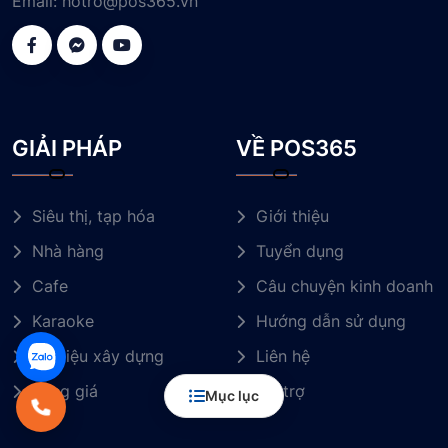
Email:
hotro@pos365.vn
GIẢI PHÁP
VỀ POS365
Siêu thị, tạp hóa
Giới thiệu
Nhà hàng
Tuyển dụng
Cafe
Câu chuyện kinh doanh
Karaoke
Hướng dẫn sử dụng
Vật liệu xây dựng
Liên hệ
Bảng giá
Hỗ trợ
Mục lục