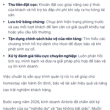
Thu tiền đặt cọc:
Khoản đặt cọc giúp nâng cao ý thức
của khách và hỗ trợ bù đắp chi phí khi xảy ra hư hỏng tài
sản.
Lưu trữ bằng chứng:
Chụp ảnh hiện trạng phòng trước
và sau mỗi lượt khách để làm căn cứ giải quyết khiếu nại
hoặc yêu cầu bồi thường.
Tận dụng chính sách bảo vệ của nền tảng:
Tìm hiểu các
chương trình hỗ trợ dành cho Host để được bảo vệ khi
phát sinh sự cố.
Xử lý đánh giá tiêu cực chuyên nghiệp:
Luôn phản hồi
lịch sự, minh bạch và đưa ra giải pháp phù hợp để bảo vệ
uy tín kinh doanh.
Việc chuẩn bị sẵn quy trình quản lý rủi ro sẽ giúp chủ
homestay vận hành ổn định, bảo vệ tài sản hiệu quả và nâng
cao trải nghiệm khách hàng.
Bước sang năm 2026, kinh doanh Airbnb đã chấm dứt kỷ
nguyên của sự "nghiệp dư" và "tay không bắt giặc". Muốn