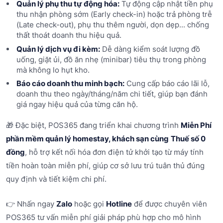
Quản lý phụ thu tự động hóa:
Tự động cập nhật tiền phụ
thu nhận phòng sớm (Early check-in) hoặc trả phòng trễ
(Late check-out), phụ thu thêm người, dọn dẹp... chống
thất thoát doanh thu hiệu quả.
Quản lý dịch vụ đi kèm:
Dễ dàng kiểm soát lượng đồ
uống, giặt ủi, đồ ăn nhẹ (minibar) tiêu thụ trong phòng
mà không lo hụt kho.
Báo cáo doanh thu minh bạch:
Cung cấp báo cáo lãi lỗ,
doanh thu theo ngày/tháng/năm chi tiết, giúp bạn đánh
giá ngay hiệu quả của từng căn hộ.
🎁 Đặc biệt, POS365 đang triển khai chương trình
Miễn Phí
phần mềm quản lý homestay, khách sạn cùng
Thuế số 0
đồng
, hỗ trợ kết nối hóa đơn điện tử khởi tạo từ máy tính
tiền hoàn toàn miễn phí, giúp cơ sở lưu trú tuân thủ đúng
quy định và tiết kiệm chi phí.
👉 Nhấn ngay
Zalo
hoặc gọi
Hotline
để được chuyên viên
POS365 tư vấn miễn phí giải pháp phù hợp cho mô hình