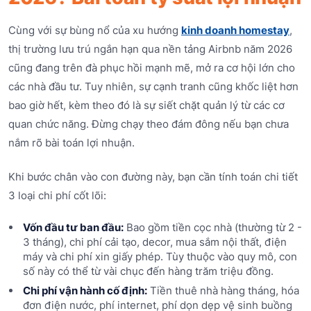
Cùng với sự bùng nổ của xu hướng
kinh doanh homestay
,
thị trường lưu trú ngắn hạn qua nền tảng Airbnb năm 2026
cũng đang trên đà phục hồi mạnh mẽ, mở ra cơ hội lớn cho
các nhà đầu tư. Tuy nhiên, sự cạnh tranh cũng khốc liệt hơn
bao giờ hết, kèm theo đó là sự siết chặt quản lý từ các cơ
quan chức năng. Đừng chạy theo đám đông nếu bạn chưa
nắm rõ bài toán lợi nhuận.
Khi bước chân vào con đường này, bạn cần tính toán chi tiết
3 loại chi phí cốt lõi:
Vốn đầu tư ban đầu:
Bao gồm tiền cọc nhà (thường từ 2 -
3 tháng), chi phí cải tạo, decor, mua sắm nội thất, điện
máy và chi phí xin giấy phép. Tùy thuộc vào quy mô, con
số này có thể từ vài chục đến hàng trăm triệu đồng.
Chi phí vận hành cố định:
Tiền thuê nhà hàng tháng, hóa
đơn điện nước, phí internet, phí dọn dẹp vệ sinh buồng