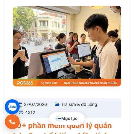
27/07/2026
Trà sữa & đồ uống
4312
Mục lục
10+ phần mềm quản lý quán