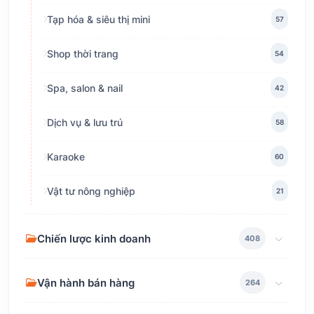
Tạp hóa & siêu thị mini
57
Shop thời trang
54
Spa, salon & nail
42
Dịch vụ & lưu trú
58
Karaoke
60
Vật tư nông nghiệp
21
Chiến lược kinh doanh
408
Vận hành bán hàng
264