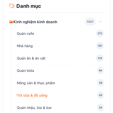
Danh mục
Kinh nghiệm kinh doanh
1307
Quán cafe
272
Nhà hàng
167
Quán ăn & ăn vặt
124
Quán bida
64
Nông sản & thực phẩm
38
Trà sữa & đồ uống
45
Quán nhậu, bia & bar
54