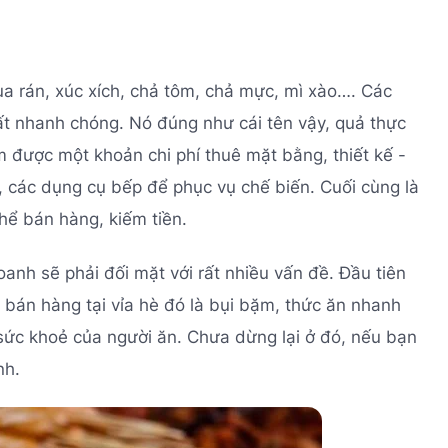
a rán, xúc xích, chả tôm, chả mực, mì xào…. Các
t nhanh chóng. Nó đúng như cái tên vậy, quả thực
m được một khoản chi phí thuê mặt bằng, thiết kế -
h, các dụng cụ bếp để phục vụ chế biến. Cuối cùng là
thể bán hàng, kiếm tiền.
oanh sẽ phải đối mặt với rất nhiều vấn đề. Đầu tiên
 bán hàng tại vỉa hè đó là bụi bặm, thức ăn nhanh
ức khoẻ của người ăn. Chưa dừng lại ở đó, nếu bạn
nh.