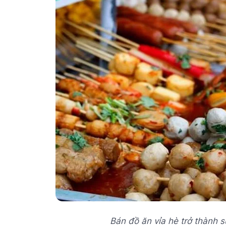
Bán đồ ăn vỉa hè trở thành 