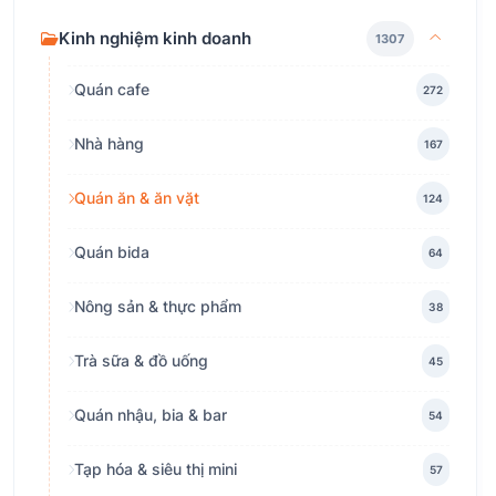
Kinh nghiệm kinh doanh
1307
Quán cafe
272
Nhà hàng
167
Quán ăn & ăn vặt
124
Quán bida
64
Nông sản & thực phẩm
38
Trà sữa & đồ uống
45
Quán nhậu, bia & bar
54
Tạp hóa & siêu thị mini
57