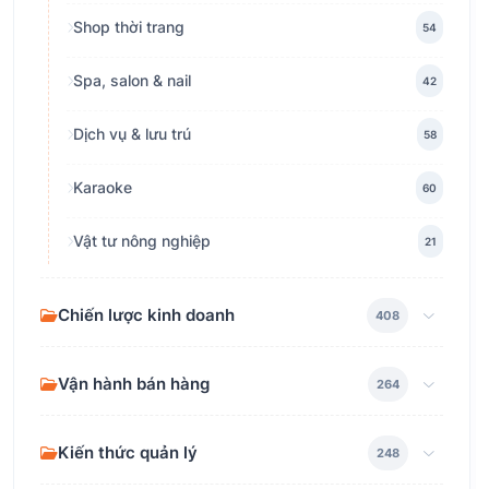
Shop thời trang
54
Spa, salon & nail
42
Dịch vụ & lưu trú
58
Karaoke
60
Vật tư nông nghiệp
21
Chiến lược kinh doanh
408
Vận hành bán hàng
264
Kiến thức quản lý
248