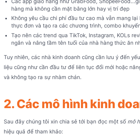
Các app giao hàng như GrabFood, ShopeeFood...gi
hàng mà không cần mặt bằng lớn hay vị trí đẹp
Không yêu cầu chi phí đầu tư cao mà vẫn mang lại 
thực đơn và tạo ra các chương trình, combo khuyế
Tạo nên các trend qua TikTok, Instagram, KOLs revie
ngắn và nâng tầm tên tuổi của nhà hàng thức ăn n
Tuy nhiên, các nhà kinh doanh cũng cần lưu ý đến yế
liệu cũng như cần đầu tư để liên tục đổi mới hoặc 
và không tạo ra sự nhàm chán.
2. Các mô hình kinh do
Sau đây chúng tôi xin chia sẻ tới bạn đọc một số
mô h
hiệu quả để tham khảo: