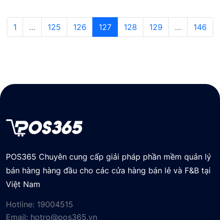
1
…
125
126
127
128
129
…
146
POS365 Chuyên cung cấp giải pháp phần mềm quản lý
bán hàng hàng đầu cho các cửa hàng bán lẻ và F&B tại
Việt Nam
Hotline:
19004515
Email:
hotro@pos365.vn