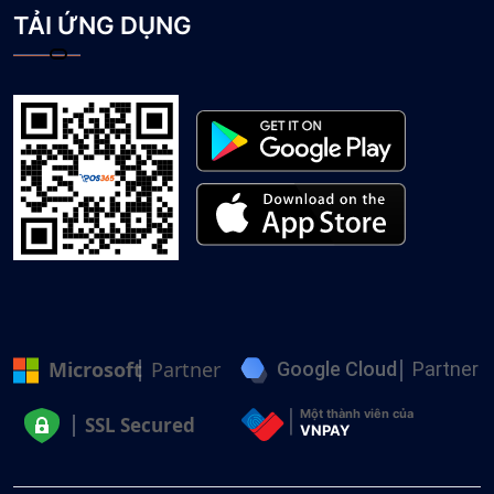
TẢI ỨNG DỤNG
Microsoft
Partner
Google Cloud
Partner
Một thành viên của
SSL Secured
VNPAY