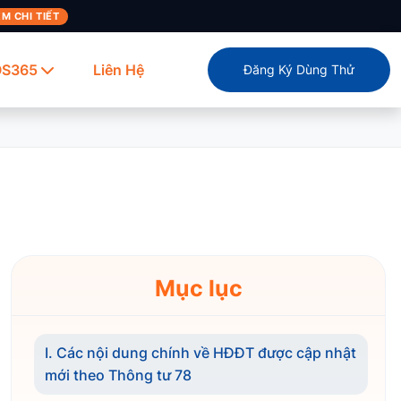
M CHI TIẾT
OS365
Liên Hệ
Đăng Ký Dùng Thử
Mục lục
I. Các nội dung chính về HĐĐT được cập nhật
mới theo Thông tư 78