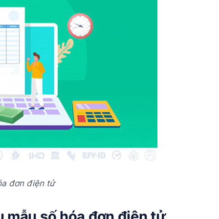
óa đơn điện tử
ệu mẫu số hóa đơn điện tử