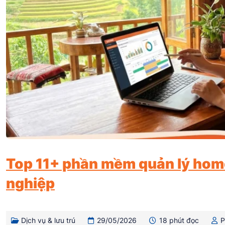
Top 11+ phần mềm quản lý hom
nghiệp
Dịch vụ & lưu trú
29/05/2026
18 phút đọc
P