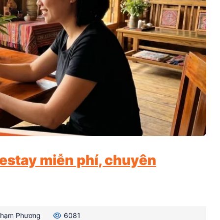
estay miễn phí, chuyên
hạm Phương
6081