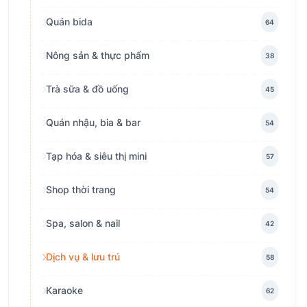
Quán bida
64
Nông sản & thực phẩm
38
Trà sữa & đồ uống
45
Quán nhậu, bia & bar
54
Tạp hóa & siêu thị mini
57
Shop thời trang
54
Spa, salon & nail
42
Dịch vụ & lưu trú
58
Karaoke
62