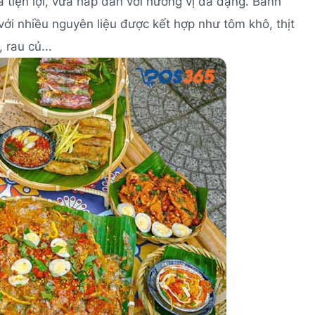
 tiện lợi, vừa hấp dẫn với hương vị đa dạng. Bánh
với nhiều nguyên liệu được kết hợp như tôm khô, thịt
 rau củ...