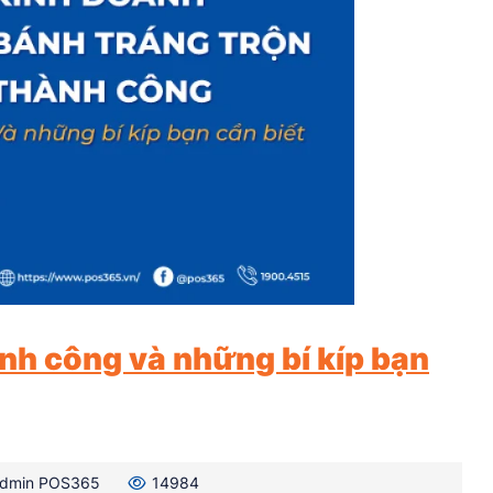
nh công và những bí kíp bạn
dmin POS365
14984