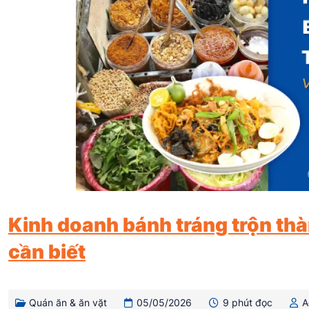
Kinh doanh bánh tráng trộn thà
cần biết
Quán ăn & ăn vặt
05/05/2026
9 phút đọc
A