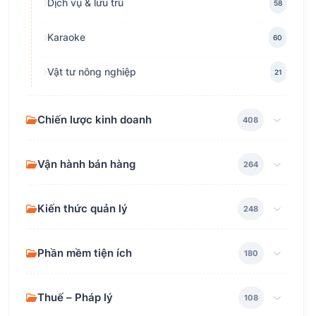
Dịch vụ & lưu trú
58
Karaoke
60
Vật tư nông nghiệp
21
Chiến lược kinh doanh
408
Vận hành bán hàng
264
Kiến thức quản lý
248
Phần mềm tiện ích
180
Thuế – Pháp lý
108