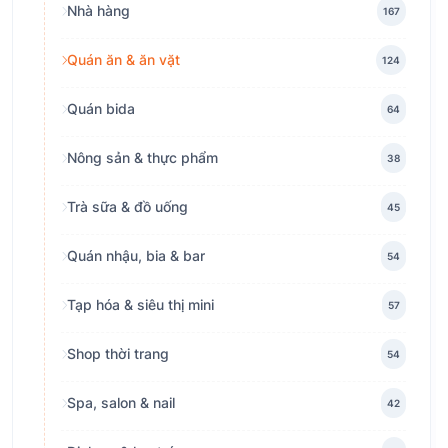
Nhà hàng
167
Quán ăn & ăn vặt
124
Quán bida
64
Nông sản & thực phẩm
38
Trà sữa & đồ uống
45
Quán nhậu, bia & bar
54
Tạp hóa & siêu thị mini
57
Shop thời trang
54
Spa, salon & nail
42