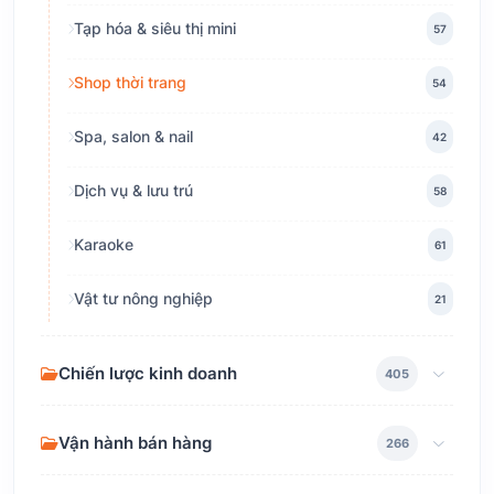
Tạp hóa & siêu thị mini
57
Shop thời trang
54
Spa, salon & nail
42
Dịch vụ & lưu trú
58
Karaoke
61
Vật tư nông nghiệp
21
Chiến lược kinh doanh
405
Vận hành bán hàng
266