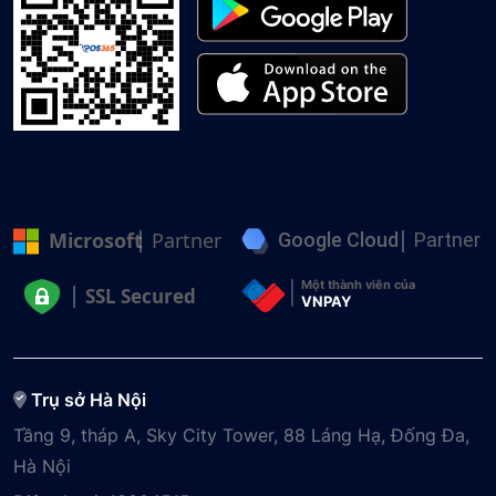
Microsoft
Partner
Google Cloud
Partner
Một thành viên của
SSL Secured
VNPAY
Trụ sở Hà Nội
Tầng 9, tháp A, Sky City Tower, 88 Láng Hạ, Đống Đa,
Hà Nội