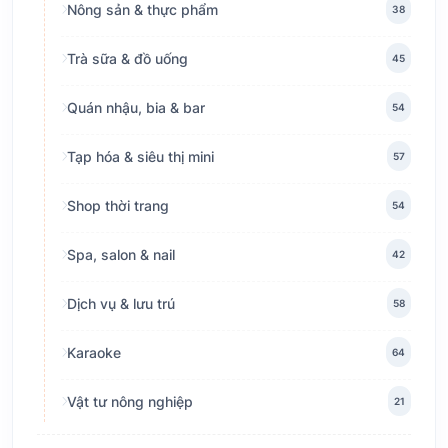
Nông sản & thực phẩm
38
Trà sữa & đồ uống
45
Quán nhậu, bia & bar
54
Tạp hóa & siêu thị mini
57
Shop thời trang
54
Spa, salon & nail
42
Dịch vụ & lưu trú
58
Karaoke
64
Vật tư nông nghiệp
21