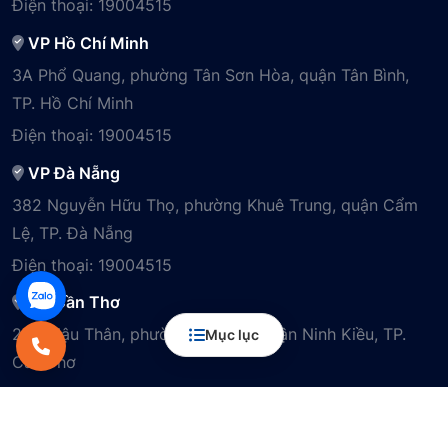
Điện thoại:
19004515
VP Hồ Chí Minh
3A Phổ Quang, phường Tân Sơn Hòa, quận Tân Bình,
TP. Hồ Chí Minh
Điện thoại:
19004515
VP Đà Nẵng
382 Nguyễn Hữu Thọ, phường Khuê Trung, quận Cẩm
Lệ, TP. Đà Nẵng
Điện thoại:
19004515
VP Cần Thơ
29B Mậu Thân, phường Cái Khế, quận Ninh Kiều, TP.
Mục lục
Cần Thơ
Điện thoại:
19004515