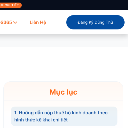
M CHI TIẾT
OS365
Liên Hệ
Đăng Ký Dùng Thử
Mục lục
1. Hướng dẫn nộp thuế hộ kinh doanh theo
hình thức kê khai chi tiết