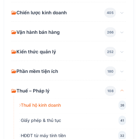
Chiến lược kinh doanh
405
Vận hành bán hàng
266
Kiến thức quản lý
252
Phần mềm tiện ích
180
Thuế – Pháp lý
108
Thuế hộ kinh doanh
26
Giấy phép & thủ tục
41
HĐĐT từ máy tính tiền
32