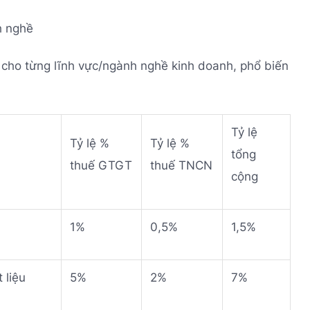
h nghề
ể cho từng lĩnh vực/ngành nghề kinh doanh, phổ biến
Tỷ lệ
Tỷ lệ %
Tỷ lệ %
tổng
thuế GTGT
thuế TNCN
cộng
1%
0,5%
1,5%
 liệu
5%
2%
7%