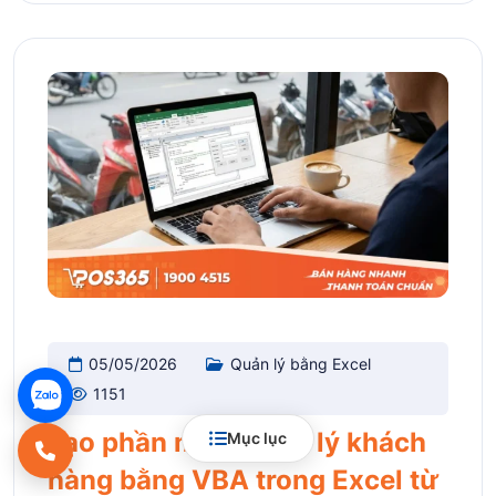
05/05/2026
Quản lý bằng Excel
1151
Tạo phần mềm quản lý khách
Mục lục
hàng bằng VBA trong Excel từ