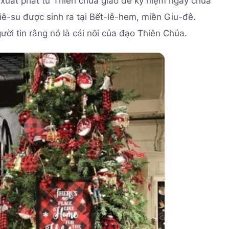
 xuất phát từ Thiên chúa giáo để kỷ niệm ngày chúa
ê-su được sinh ra tại Bết-lê-hem, miền Giu-đê.
gười tin rằng nó là cái nôi của đạo Thiên Chúa.