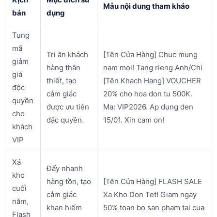
Mẫu nội dung tham khảo
bản
dụng
Tung
mã
Tri ân khách
[Tên Cửa Hàng] Chuc mung
giảm
hàng thân
nam moi! Tang rieng Anh/Chi
giá
thiết, tạo
[Tên Khach Hang] VOUCHER
độc
cảm giác
20% cho hoa don tu 500K.
quyền
được ưu tiên
Ma: VIP2026. Ap dung den
cho
đặc quyền.
15/01. Xin cam on!
khách
VIP
Xả
Đẩy nhanh
kho
hàng tồn, tạo
[Tên Cửa Hàng] FLASH SALE
cuối
cảm giác
Xa Kho Don Tet! Giam ngay
năm,
khan hiếm
50% toan bo san pham tai cua
Flash