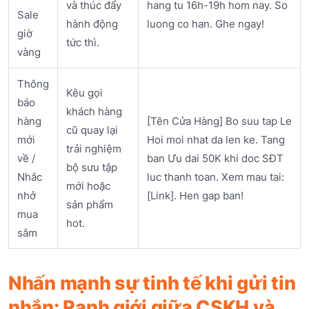
và thúc đẩy
hang tu 16h-19h hom nay. So
Sale
hành động
luong co han. Ghe ngay!
giờ
tức thì.
vàng
Thông
Kêu gọi
báo
khách hàng
hàng
[Tên Cửa Hàng] Bo suu tap Le
cũ quay lại
mới
Hoi moi nhat da len ke. Tang
trải nghiệm
về /
ban Ưu dai 50K khi doc SĐT
bộ sưu tập
Nhắc
luc thanh toan. Xem mau tai:
mới hoặc
nhở
[Link]. Hen gap ban!
sản phẩm
mua
hot.
sắm
Nhấn mạnh sự tinh tế khi gửi tin
nhắn: Ranh giới giữa CSKH và