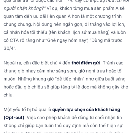
quả phải trả lời được câu hỏi:
“Tin này có thực sự hữu ích với
người nhận không?”
Ví dụ, khách từng mua sản phẩm A sẽ
quan tâm đến ưu đãi liên quan A hơn là một chương trình
chung chung. Nội dung nên ngắn gọn, đi thẳng vào lợi ích,
cá nhân hóa tối thiểu (tên khách, lịch sử mua hàng) và luôn
có CTA rõ ràng như “Ghé ngay hôm nay”, “Dùng mã trước
30/4”.
Ngoài ra, cần đặc biệt chú ý đến
thời điểm gửi
. Tránh các
khung giờ nhạy cảm như sáng sớm, giờ nghỉ trưa hoặc tối
muộn. Những khung giờ “dễ tiếp nhận” như giữa buổi sáng
hoặc đầu giờ chiều sẽ giúp tăng tỷ lệ đọc mà không gây khó
chịu.
Một yếu tố bị bỏ qua là
quyền lựa chọn của khách hàng
(Opt-out)
. Việc cho phép khách dễ dàng từ chối nhận tin
không chỉ giúp bạn tuân thủ quy định mà còn thể hiện sự