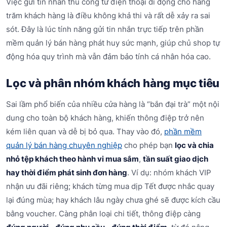
Việc gửi tin nhắn thủ công từ điện thoại di động cho hàng
trăm khách hàng là điều không khả thi và rất dễ xảy ra sai
sót. Đây là lúc tính năng gửi tin nhắn trực tiếp trên phần
mềm quản lý bán hàng phát huy sức mạnh, giúp chủ shop tự
động hóa quy trình mà vẫn đảm bảo tính cá nhân hóa cao.
Lọc và phân nhóm khách hàng mục tiêu
Sai lầm phổ biến của nhiều cửa hàng là “bắn đại trà” một nội
dung cho toàn bộ khách hàng, khiến thông điệp trở nên
kém liên quan và dễ bị bỏ qua. Thay vào đó,
phần mềm
quản lý bán hàng chuyên nghiệp
cho phép bạn
lọc và chia
nhỏ tệp khách theo hành vi mua sắm
,
tần suất giao dịch
hay thời điểm phát sinh đơn hàng
. Ví dụ: nhóm khách VIP
nhận ưu đãi riêng; khách từng mua dịp Tết được nhắc quay
lại đúng mùa; hay khách lâu ngày chưa ghé sẽ được kích cầu
bằng voucher. Càng phân loại chi tiết, thông điệp càng