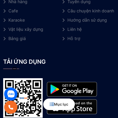
Nhà hàng
Tuyển dụng
Cafe
Câu chuyện kinh doanh
Karaoke
Hướng dẫn sử dụng
Vật liệu xây dựng
Liên hệ
Bảng giá
Hỗ trợ
TẢI ỨNG DỤNG
Mục lục