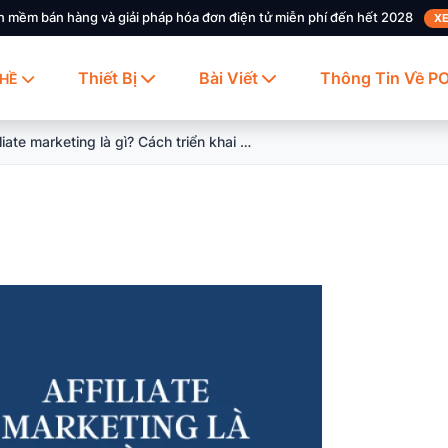
n mềm bán hàng và giải pháp hóa đơn điện tử miễn phí đến hết 2028
XE
Thiết Bị
Bài Viết
Thông Tin Về P
HỀ
Affiliate marketing là gì? Cách triển khai Affiliate Marketing hiệu quả