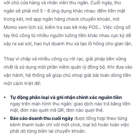
với chủ cửa hàng và nhân viên thu ngân. Cuối ngày, thu
ngân sẽ phải mở 5 - 6 ứng dụng khác nhau: đếm tiền mặt
trong két, mở app ngân hàng check chuyển khoản, mở
Momo xem lịch sử, kiểm tra sao kê máy POS... Việc cộng sổ
tay thủ công từ nhiều nguồn luồng tiền khác nhau cực kỳ dễ
xảy ra sai sót, hao hụt doanh thu và tạo lỗ hổng cho gian lận.
Thay vì chắp vá nhiều công cụ rời rạc, giải pháp bền vững
nhất là sử dụng một phần mềm quản lý đồng bộ. Khi đưa vào
vận hành, hệ thống sẽ giúp chủ shop giải bài toán dòng tiền
một cách triệt để:
Tự động phân loại và ghi nhận chính xác nguồn tiền
ngay trên màn hình thu ngân: giao dịch nào trả bằng tiền
mặt, đơn nào quét mã QR, đơn nào quẹt thẻ.
Báo cáo doanh thu cuối ngày
được tổng hợp theo từng
kênh thanh toán chỉ với một click, loại bỏ hoàn toàn việc
phải dò từng biên lai chuyển khoản.