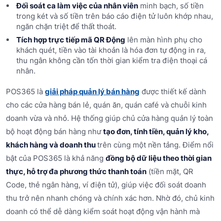
Đối soát ca làm việc của nhân viên
minh bạch, số tiền
trong két và số tiền trên báo cáo điện tử luôn khớp nhau,
ngăn chặn triệt để thất thoát.
Tích hợp trực tiếp mã QR Động
lên màn hình phụ cho
khách quét, tiền vào tài khoản là hóa đơn tự động in ra,
thu ngân không cần tốn thời gian kiểm tra điện thoại cá
nhân.
POS365 là
giải pháp quản lý bán hàng
được thiết kế dành
cho các cửa hàng bán lẻ, quán ăn, quán café và chuỗi kinh
doanh vừa và nhỏ. Hệ thống giúp chủ cửa hàng quản lý toàn
bộ hoạt động bán hàng như
tạo đơn, tính tiền, quản lý kho,
khách hàng và doanh thu
trên cùng một nền tảng. Điểm nổi
bật của POS365 là khả năng
đồng bộ dữ liệu theo thời gian
thực, hỗ trợ đa phương thức thanh toán
(tiền mặt, QR
Code, thẻ ngân hàng, ví điện tử), giúp việc đối soát doanh
thu trở nên nhanh chóng và chính xác hơn. Nhờ đó, chủ kinh
doanh có thể dễ dàng kiểm soát hoạt động vận hành mà