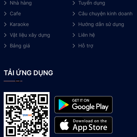
Nhà hàng
Tuyển dụng
Cafe
Câu chuyện kinh doanh
Karaoke
Hướng dẫn sử dụng
Vật liệu xây dựng
Liên hệ
Bảng giá
Hỗ trợ
TẢI ỨNG DỤNG