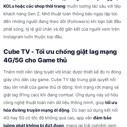
KOLs hoặc các shop thời trang
muốn tương tác sâu với tệp
khách hàng Gen Z. Nhờ thuật toán thông báo ngay lập tức
đến những người đang theo dõi (Followers) khi bạn bắt đầu
phát sóng, tỷ lệ giữ chân và độ gắn kết của người xem trên
Instagram luôn thuộc top đầu.
Cube TV - Tối ưu chống giật lag mạng
4G/5G cho Game thủ
Thêm một nền tảng tuyệt vời khác được thiết kế đo ni đóng
giày cho dân cày game. Cube TV tập trung giải quyết nỗi
đau lớn nhất của game thủ di động: tình trạng rớt mạng và
giật lag (Ping cao) khi đang combat. Ứng dụng này sở hữu
công nghệ thuật toán nén dữ liệu thông minh, giúp
tối ưu
hóa đường truyền mạng di động
. Dù bạn sử dụng kết nối
4G hay 5G có tốc độ không quá cao, app vẫn
đảm bảo
luồng phát không bị đứt đoạn
, mang lại trải nghiệm xem