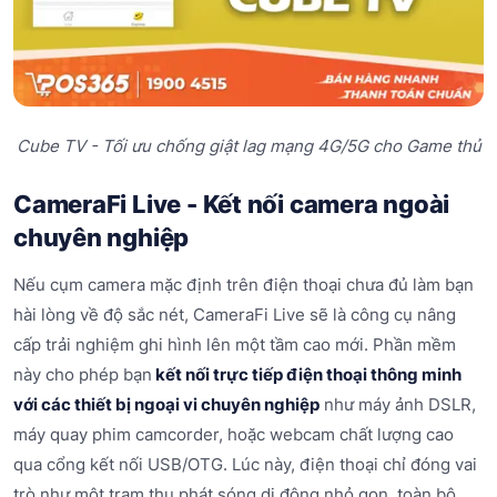
Cube TV - Tối ưu chống giật lag mạng 4G/5G cho Game thủ
CameraFi Live - Kết nối camera ngoài
chuyên nghiệp
Nếu cụm camera mặc định trên điện thoại chưa đủ làm bạn
hài lòng về độ sắc nét, CameraFi Live sẽ là công cụ nâng
cấp trải nghiệm ghi hình lên một tầm cao mới. Phần mềm
này cho phép bạn
kết nối trực tiếp điện thoại thông minh
với các thiết bị ngoại vi chuyên nghiệp
như máy ảnh DSLR,
máy quay phim camcorder, hoặc webcam chất lượng cao
qua cổng kết nối USB/OTG. Lúc này, điện thoại chỉ đóng vai
trò như một trạm thu phát sóng di động nhỏ gọn, toàn bộ