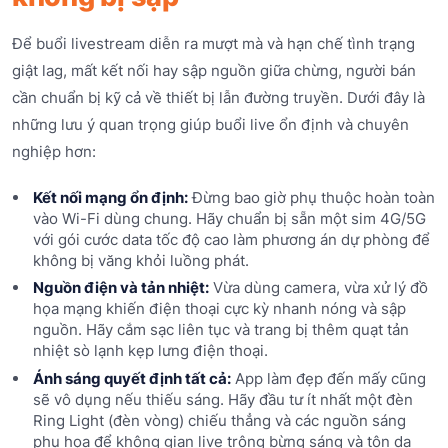
Để buổi livestream diễn ra mượt mà và hạn chế tình trạng
giật lag, mất kết nối hay sập nguồn giữa chừng, người bán
cần chuẩn bị kỹ cả về thiết bị lẫn đường truyền. Dưới đây là
những lưu ý quan trọng giúp buổi live ổn định và chuyên
nghiệp hơn:
Kết nối mạng ổn định:
Đừng bao giờ phụ thuộc hoàn toàn
vào Wi-Fi dùng chung. Hãy chuẩn bị sẵn một sim 4G/5G
với gói cước data tốc độ cao làm phương án dự phòng để
không bị văng khỏi luồng phát.
Nguồn điện và tản nhiệt:
Vừa dùng camera, vừa xử lý đồ
họa mạng khiến điện thoại cực kỳ nhanh nóng và sập
nguồn. Hãy cắm sạc liên tục và trang bị thêm quạt tản
nhiệt sò lạnh kẹp lưng điện thoại.
Ánh sáng quyết định tất cả:
App làm đẹp đến mấy cũng
sẽ vô dụng nếu thiếu sáng. Hãy đầu tư ít nhất một đèn
Ring Light (đèn vòng) chiếu thẳng và các nguồn sáng
phụ họa để không gian live trông bừng sáng và tôn da