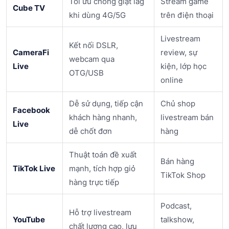
Tối ưu chống giật lag
Stream game
Cube TV
khi dùng 4G/5G
trên điện thoại
Livestream
Kết nối DSLR,
CameraFi
review, sự
webcam qua
Live
kiện, lớp học
OTG/USB
online
Dễ sử dụng, tiếp cận
Chủ shop
Facebook
khách hàng nhanh,
livestream bán
Live
dễ chốt đơn
hàng
Thuật toán đề xuất
Bán hàng
TikTok Live
mạnh, tích hợp giỏ
TikTok Shop
hàng trực tiếp
Podcast,
Hỗ trợ livestream
YouTube
talkshow,
chất lượng cao, lưu