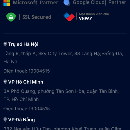
Microsoft
Partner
Google Cloud
Partner
Một thành viên của
SSL Secured
VNPAY
Trụ sở Hà Nội
Tầng 9, tháp A, Sky City Tower, 88 Láng Hạ, Đống Đa,
Hà Nội
Điện thoại:
19004515
VP Hồ Chí Minh
3A Phổ Quang, phường Tân Sơn Hòa, quận Tân Bình,
TP. Hồ Chí Minh
Điện thoại:
19004515
VP Đà Nẵng
382 Nguyễn Hữu Thọ, phường Khuê Trung, quận Cẩm