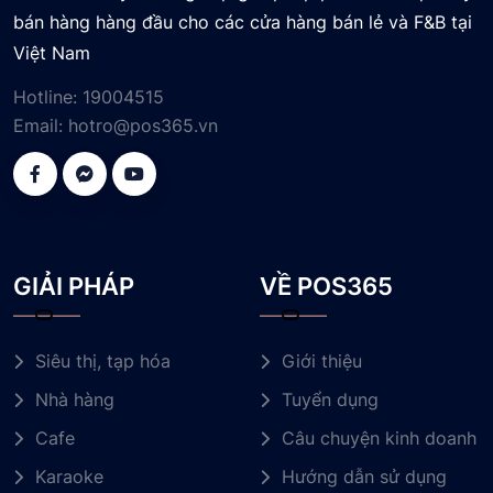
bán hàng hàng đầu cho các cửa hàng bán lẻ và F&B tại
Việt Nam
Hotline:
19004515
Email:
hotro@pos365.vn
GIẢI PHÁP
VỀ POS365
Siêu thị, tạp hóa
Giới thiệu
Nhà hàng
Tuyển dụng
Cafe
Câu chuyện kinh doanh
Karaoke
Hướng dẫn sử dụng