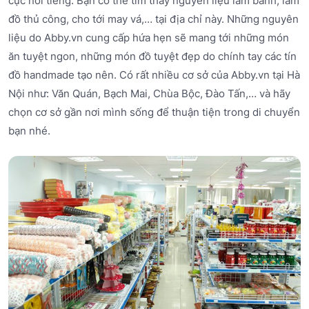
cực nổi tiếng. Bạn có thể tìm thấy nguyên liệu làm bánh, làm
đồ thủ công, cho tới may vá,… tại địa chỉ này. Những nguyên
liệu do Abby.vn cung cấp hứa hẹn sẽ mang tới những món
ăn tuyệt ngon, những món đồ tuyệt đẹp do chính tay các tín
đồ handmade tạo nên. Có rất nhiều cơ sở của Abby.vn tại Hà
Nội như: Văn Quán, Bạch Mai, Chùa Bộc, Đào Tấn,… và hãy
chọn cơ sở gần nơi mình sống để thuận tiện trong di chuyển
bạn nhé.