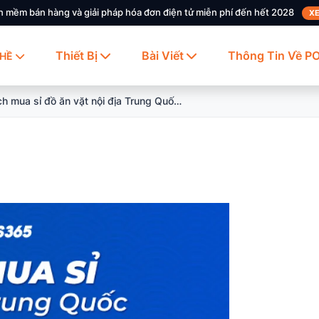
n mềm bán hàng và giải pháp hóa đơn điện tử miễn phí đến hết 2028
XE
Thiết Bị
Bài Viết
Thông Tin Về P
HỀ
Cách mua sỉ đồ ăn vặt nội địa Trung Quốc: Chi tiết – hay nhất