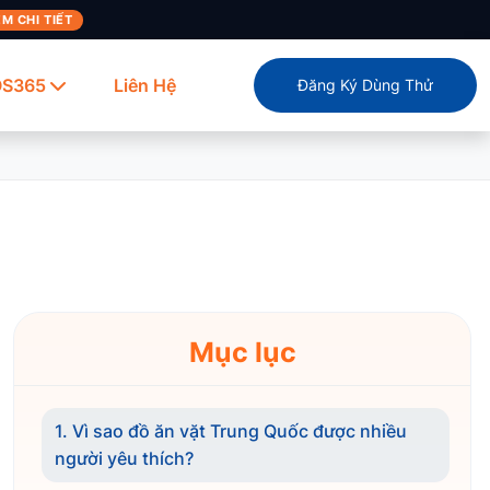
M CHI TIẾT
OS365
Liên Hệ
Đăng Ký Dùng Thử
Mục lục
1. Vì sao đồ ăn vặt Trung Quốc được nhiều
người yêu thích?