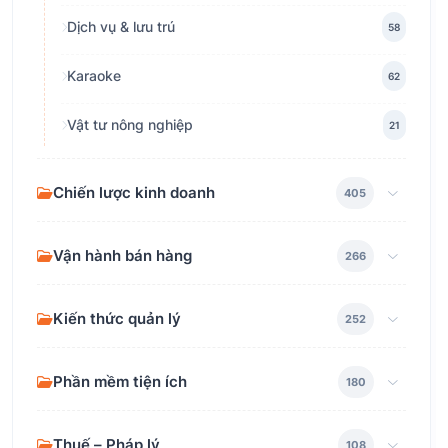
Dịch vụ & lưu trú
58
Karaoke
62
Vật tư nông nghiệp
21
Chiến lược kinh doanh
405
Vận hành bán hàng
266
Kiến thức quản lý
252
Phần mềm tiện ích
180
Thuế – Pháp lý
108