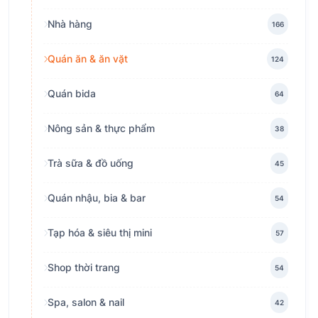
Nhà hàng
166
Quán ăn & ăn vặt
124
Quán bida
64
Nông sản & thực phẩm
38
Trà sữa & đồ uống
45
Quán nhậu, bia & bar
54
Tạp hóa & siêu thị mini
57
Shop thời trang
54
Spa, salon & nail
42