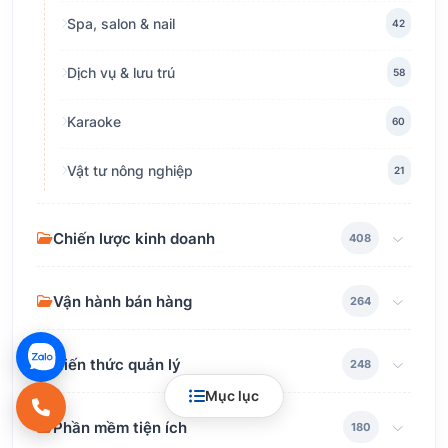
Spa, salon & nail
42
Dịch vụ & lưu trú
58
Karaoke
60
Vật tư nông nghiệp
21
Chiến lược kinh doanh
408
Vận hành bán hàng
264
Kiến thức quản lý
248
Mục lục
Phần mềm tiện ích
180