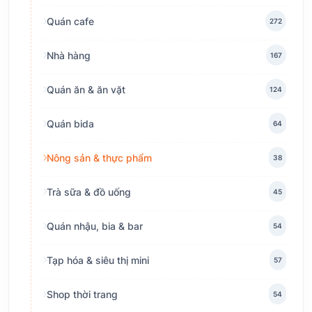
Quán cafe
272
Nhà hàng
167
Quán ăn & ăn vặt
124
Quán bida
64
Nông sản & thực phẩm
38
Trà sữa & đồ uống
45
Quán nhậu, bia & bar
54
Tạp hóa & siêu thị mini
57
Shop thời trang
54