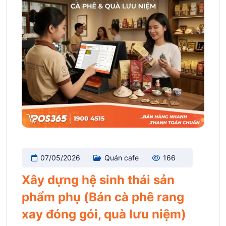
07/05/2026
Quán cafe
166
Xây dựng hệ sinh thái sản
phẩm phụ (Bán cà phê rang
xay đóng gói, quà lưu niệm)