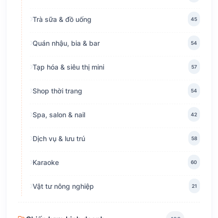
Trà sữa & đồ uống
45
Quán nhậu, bia & bar
54
Tạp hóa & siêu thị mini
57
Shop thời trang
54
Spa, salon & nail
42
Dịch vụ & lưu trú
58
Karaoke
60
Vật tư nông nghiệp
21