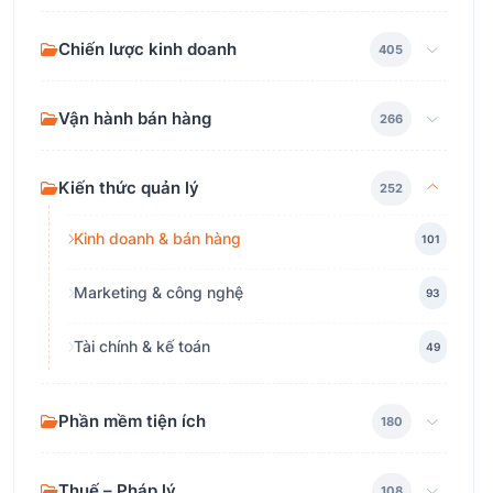
Chiến lược kinh doanh
405
Vận hành bán hàng
266
Kiến thức quản lý
252
Kinh doanh & bán hàng
101
Marketing & công nghệ
93
Tài chính & kế toán
49
Phần mềm tiện ích
180
Thuế – Pháp lý
108