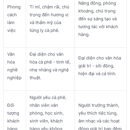
Năng động, phóng
Phong
Tỉ mỉ, chậm rãi, chú
khoáng, chú trọng
cách
trọng đến hương vị
đến sự sáng tạo và
làm
và thẩm mỹ của
tương tác với khách
việc
từng ly cà phê.
hàng.
Văn
Đại diện cho văn
Đại diện cho văn hóa
hóa
hóa cà phê - tinh tế,
giải trí - sôi động,
nghề
nhẹ nhàng và nghệ
hiện đại và cá tính.
nghiệp
thuật.
Người yêu cà phê,
Đối
nhân viên văn
Người trưởng thành,
tượng
phòng, học sinh,
yêu thích tiệc tùng,
khách
sinh viên, khách
âm nhạc và các hoạt
hàng
hàng yêu không
động giải trí ban đêm.