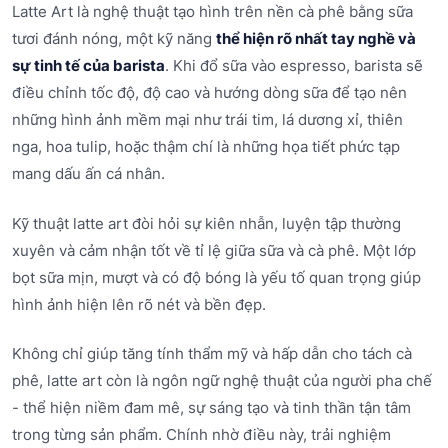
Latte Art là nghệ thuật tạo hình trên nền cà phê bằng sữa
tươi đánh nóng, một kỹ năng
thể hiện rõ nhất tay nghề và
sự tinh tế của barista
. Khi đổ sữa vào espresso, barista sẽ
điều chỉnh tốc độ, độ cao và hướng dòng sữa để tạo nên
những hình ảnh mềm mại như trái tim, lá dương xỉ, thiên
nga, hoa tulip, hoặc thậm chí là những họa tiết phức tạp
mang dấu ấn cá nhân.
Kỹ thuật latte art đòi hỏi sự kiên nhẫn, luyện tập thường
xuyên và cảm nhận tốt về tỉ lệ giữa sữa và cà phê. Một lớp
bọt sữa mịn, mượt và có độ bóng là yếu tố quan trọng giúp
hình ảnh hiện lên rõ nét và bền đẹp.
Không chỉ giúp tăng tính thẩm mỹ và hấp dẫn cho tách cà
phê, latte art còn là ngôn ngữ nghệ thuật của người pha chế
- thể hiện niềm đam mê, sự sáng tạo và tinh thần tận tâm
trong từng sản phẩm. Chính nhờ điều này, trải nghiệm