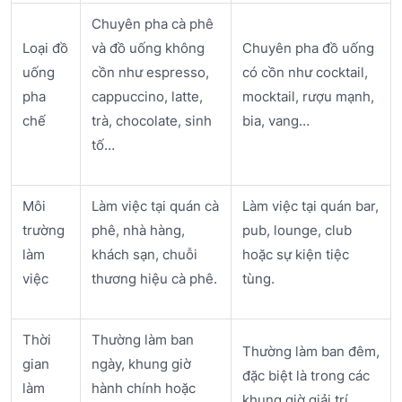
Chuyên pha cà phê
Loại đồ
và đồ uống không
Chuyên pha đồ uống
uống
cồn như espresso,
có cồn như cocktail,
pha
cappuccino, latte,
mocktail, rượu mạnh,
chế
trà, chocolate, sinh
bia, vang…
tố…
Môi
Làm việc tại quán cà
Làm việc tại quán bar,
trường
phê, nhà hàng,
pub, lounge, club
làm
khách sạn, chuỗi
hoặc sự kiện tiệc
việc
thương hiệu cà phê.
tùng.
Thời
Thường làm ban
Thường làm ban đêm,
gian
ngày, khung giờ
đặc biệt là trong các
làm
hành chính hoặc
khung giờ giải trí.