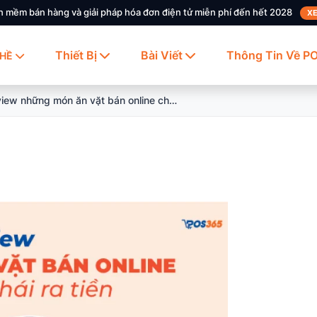
n mềm bán hàng và giải pháp hóa đơn điện tử miễn phí đến hết 2028
XE
Thiết Bị
Bài Viết
Thông Tin Về P
HỀ
Review những món ăn vặt bán online chạy nhất, hái ra tiền