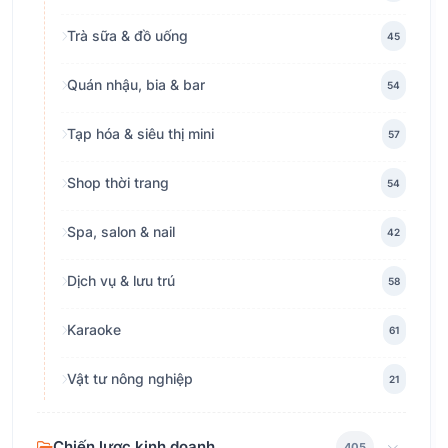
Trà sữa & đồ uống
45
Quán nhậu, bia & bar
54
Tạp hóa & siêu thị mini
57
Shop thời trang
54
Spa, salon & nail
42
Dịch vụ & lưu trú
58
Karaoke
61
Vật tư nông nghiệp
21
Chiến lược kinh doanh
405