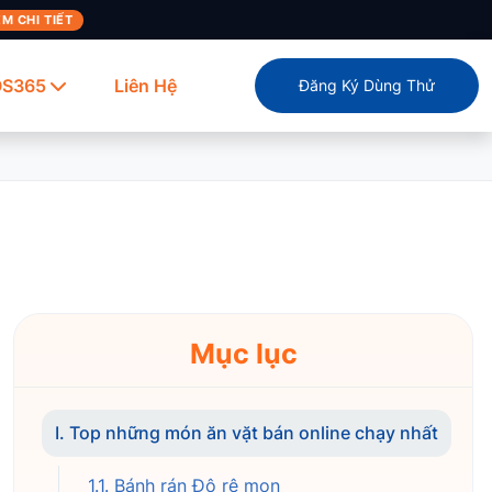
M CHI TIẾT
OS365
Liên Hệ
Đăng Ký Dùng Thử
Mục lục
I. Top những món ăn vặt bán online chạy nhất
1.1. Bánh rán Đô rê mon