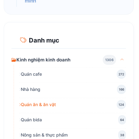
minh
Danh mục
Kinh nghiệm kinh doanh
1306
Quán cafe
272
Nhà hàng
166
Quán ăn & ăn vặt
124
Quán bida
64
Nông sản & thực phẩm
38