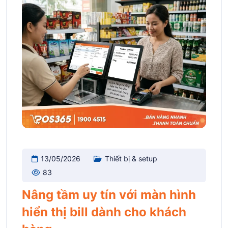
13/05/2026
Thiết bị & setup
83
Nâng tầm uy tín với màn hình
hiển thị bill dành cho khách