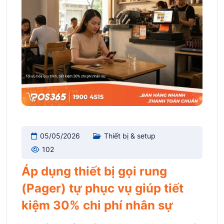
05/05/2026
Thiết bị & setup
102
Áp dụng thiết bị gọi rung
(Pager) tự phục vụ giúp tiết
kiệm 30% chi phí nhân sự