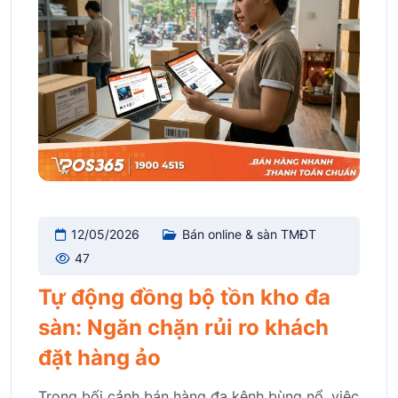
12/05/2026
Bán online & sàn TMĐT
47
Tự động đồng bộ tồn kho đa
sàn: Ngăn chặn rủi ro khách
đặt hàng ảo
Trong bối cảnh bán hàng đa kênh bùng nổ, việc