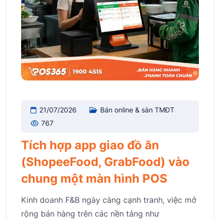
21/07/2026
Bán online & sàn TMĐT
767
Tích hợp app giao đồ ăn
(ShopeeFood, GrabFood) vào
chung một màn hình POS
Kinh doanh F&B ngày càng cạnh tranh, việc mở
rộng bán hàng trên các nền tảng như