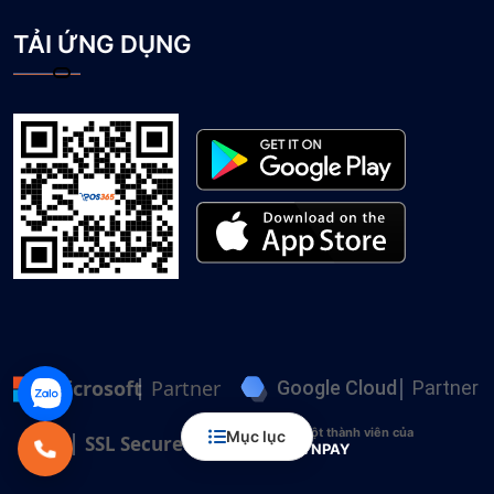
TẢI ỨNG DỤNG
Microsoft
Partner
Google Cloud
Partner
Một thành viên của
Mục lục
SSL Secured
VNPAY