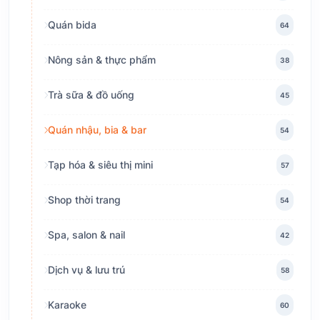
Quán bida
64
Nông sản & thực phẩm
38
Trà sữa & đồ uống
45
Quán nhậu, bia & bar
54
Tạp hóa & siêu thị mini
57
Shop thời trang
54
Spa, salon & nail
42
Dịch vụ & lưu trú
58
Karaoke
60