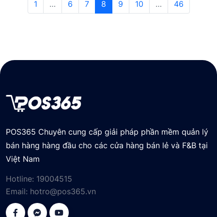
1
…
6
7
8
9
10
…
46
POS365 Chuyên cung cấp giải pháp phần mềm quản lý
bán hàng hàng đầu cho các cửa hàng bán lẻ và F&B tại
Việt Nam
Hotline:
19004515
Email:
hotro@pos365.vn