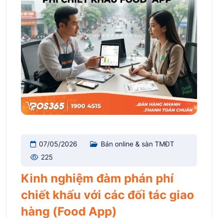
07/05/2026
Bán online & sàn TMĐT
225
Kinh nghiệm đàm phán phí
chiết khấu với các đối tác giao
hàng (Food App)