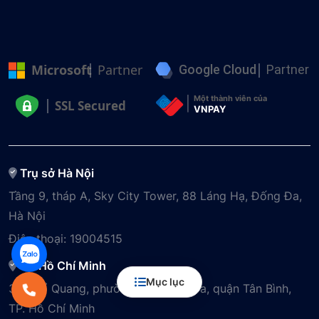
Microsoft
Partner
Google Cloud
Partner
Một thành viên của
SSL Secured
VNPAY
Trụ sở Hà Nội
Tầng 9, tháp A, Sky City Tower, 88 Láng Hạ, Đống Đa,
Hà Nội
Điện thoại:
19004515
VP Hồ Chí Minh
Mục lục
3A Phổ Quang, phường Tân Sơn Hòa, quận Tân Bình,
TP. Hồ Chí Minh