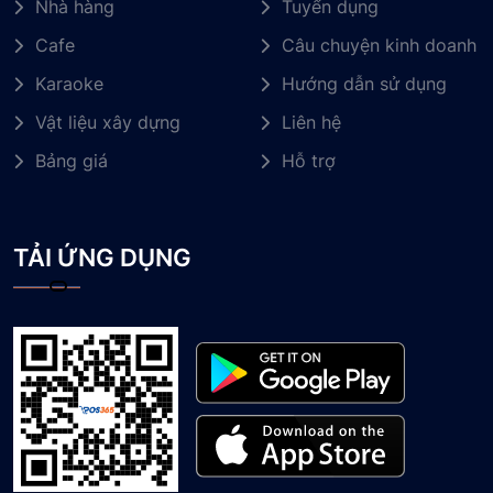
Nhà hàng
Tuyển dụng
Cafe
Câu chuyện kinh doanh
Karaoke
Hướng dẫn sử dụng
Vật liệu xây dựng
Liên hệ
Bảng giá
Hỗ trợ
TẢI ỨNG DỤNG